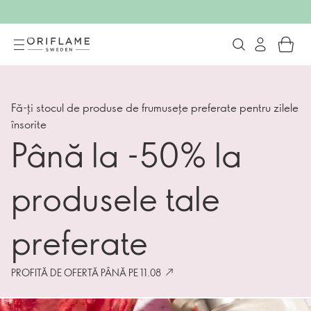
Produse Oriflame Online
Fă-ți stocul de produse de frumusețe preferate pentru zilele
însorite
Până la -50% la
produsele tale
preferate
PROFITĂ DE OFERTĂ PÂNĂ PE 11.08