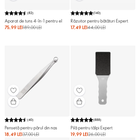
(
82
)
(
140
)
Aparat de tuns 4-în-1 pentru el
Răzuitor pentru bătături Expert
75,99 LEI
189,00 LEI
17,49 LEI
44,00 LEI
(
40
)
(
888
)
Pensetă pentru părul din nas
Pilă pentru tălpi Expert
18,49 LEI
37,00 LEI
19,99 LEI
26,00 LEI