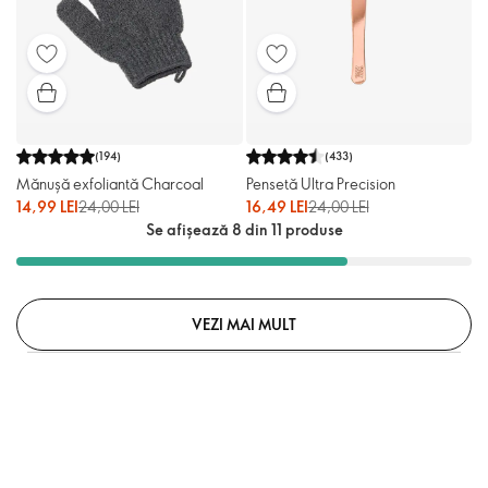
(
194
)
(
433
)
Mănușă exfoliantă Charcoal
Pensetă Ultra Precision
14,99 LEI
24,00 LEI
16,49 LEI
24,00 LEI
Se afișează 8 din 11 produse
VEZI MAI MULT