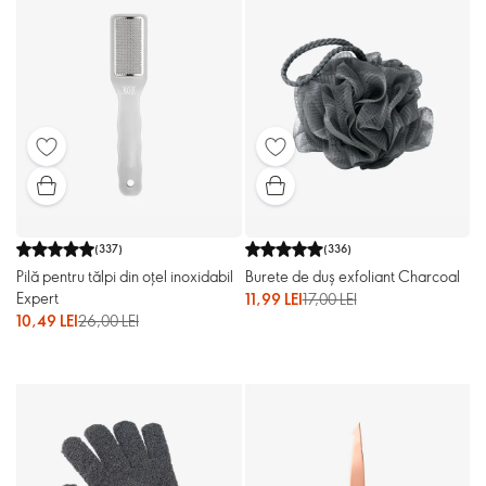
(
337
)
(
336
)
Pilă pentru tălpi din oțel inoxidabil
Burete de duș exfoliant Charcoal
Expert
11,99 LEI
17,00 LEI
10,49 LEI
26,00 LEI