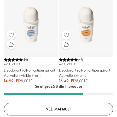
(
50
)
(
49
)
ACTIVELLE
ACTIVELLE
Deodorant roll-on antiperspirant
Deodorant roll-on antiperspirant
Activelle Invisible Fresh
Activelle Extreme
14,99 LEI
28,00 LEI
16,49 LEI
28,00 LEI
Se afișează 8 din 11 produse
VEZI MAI MULT