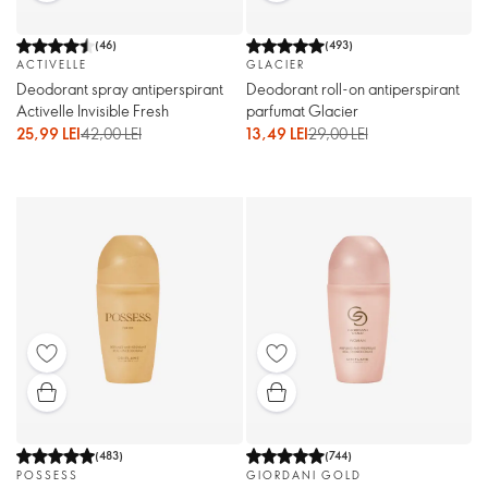
(
46
)
(
493
)
ACTIVELLE
GLACIER
Deodorant spray antiperspirant
Deodorant roll-on antiperspirant
Activelle Invisible Fresh
parfumat Glacier
25,99 LEI
42,00 LEI
13,49 LEI
29,00 LEI
(
483
)
(
744
)
POSSESS
GIORDANI GOLD