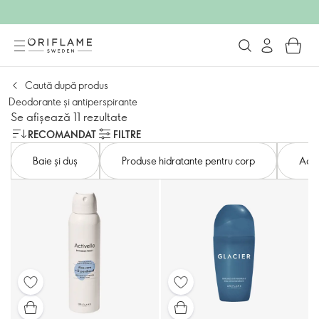
Caută după produs
Deodorante și antiperspirante
Se afișează 11 rezultate
RECOMANDAT
FILTRE
Baie și duș
Produse hidratante pentru corp
Acce