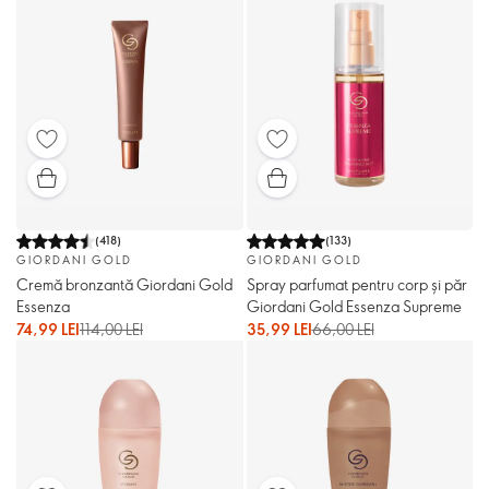
(
418
)
(
133
)
GIORDANI GOLD
GIORDANI GOLD
Cremă bronzantă Giordani Gold
Spray parfumat pentru corp și păr
Essenza
Giordani Gold Essenza Supreme
74,99 LEI
114,00 LEI
35,99 LEI
66,00 LEI