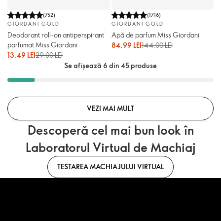
(
752
)
(
1716
)
GIORDANI GOLD
GIORDANI GOLD
Deodorant roll-on antiperspirant
Apă de parfum Miss Giordani
parfumat Miss Giordani
84,99 LEI
144,00 LEI
13,49 LEI
29,00 LEI
Se afișează 6 din 45 produse
VEZI MAI MULT
Descoperă cel mai bun look în
Laboratorul Virtual de Machiaj
TESTAREA MACHIAJULUI VIRTUAL