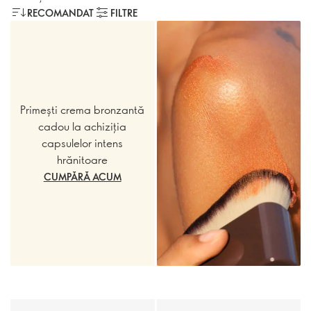
RECOMANDAT
FILTRE
Primești crema bronzantă
cadou la achiziția
capsulelor intens
hrănitoare
CUMPĂRĂ ACUM