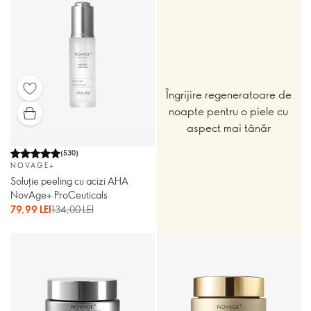
Îngrijire regeneratoare de
noapte pentru o piele cu
aspect mai tânăr
(
530
)
NOVAGE+
Soluţie peeling cu acizi AHA
NovAge+ ProCeuticals
79,99 LEI
134,00 LEI