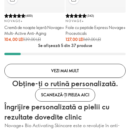
(
600
)
(
342
)
NOVAGE+
NOVAGE+
Cremă de noapte lejeră Novage+
Fiole cu peptide Express Novage+
Multi-Active Anti-Aging
Proceuticals
104,00 LEI
139,00 LEI
127,00 LEI
169,00 LEI
Se afișează 5 din 37 produse
VEZI MAI MULT
Obține-ți o rutină personalizată.
SCANEAZĂ-ȚI PIELEA AICI
Îngrijire personalizată a pielii cu
rezultate dovedite clinic
Novage+ Bio Activating Skincare este o revoluție în anti-