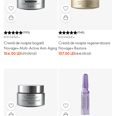
(
1193
)
(
1142
)
NOVAGE+
NOVAGE+
Cremă de noapte bogată
Cremă de noapte regeneratoare
Novage+ Multi-Active Anti-Aging
Novage+ Restore
104,00 LEI
139,00 LEI
107,00 LEI
144,00 LEI