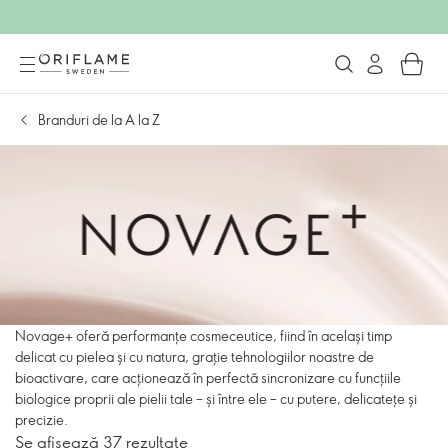
Branduri de la A la Z
Novage+ oferă performanțe cosmeceutice, fiind în același timp
delicat cu pielea și cu natura, grație tehnologiilor noastre de
bioactivare, care acționează în perfectă sincronizare cu funcțiile
biologice proprii ale pielii tale – și între ele – cu putere, delicatețe și
precizie.
Se afișează 37 rezultate