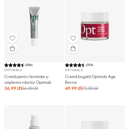
(
586
)
(
254
)
OPTIMALS
OPTIMALS
Cremă pentru fermitate și
Cremă bogată Optimals Age
umplerea ridurilor Optimals
Revive
36,99 LEI
56,00 LEI
49,99 LEI
72,00 LEI