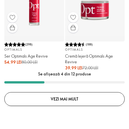
(
298
)
(
188
)
OPTIMALS
OPTIMALS
Ser Optimals Age Revive
Cremă lejeră Optimals Age
Revive
54,99 LEI
80,00 LEI
39,99 LEI
72,00 LEI
Se afișează 4 din 12 produse
VEZI MAI MULT