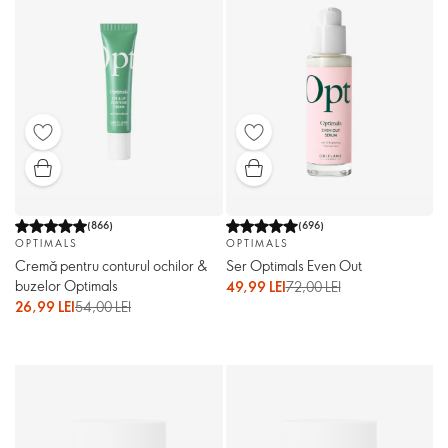
(
866
)
(
696
)
OPTIMALS
OPTIMALS
Cremă pentru conturul ochilor &
Ser Optimals Even Out
buzelor Optimals
49,99 LEI
72,00 LEI
26,99 LEI
54,00 LEI