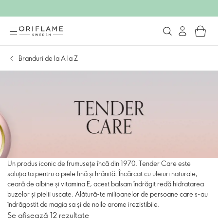
Branduri de la A la Z
Un produs iconic de frumusețe încă din 1970, Tender Care este
soluția ta pentru o piele fină și hrănită. Încărcat cu uleiuri naturale,
ceară de albine și vitamina E, acest balsam îndrăgit redă hidratarea
buzelor și pielii uscate. Alătură-te milioanelor de persoane care s-au
îndrăgostit de magia sa și de noile arome irezistibile.
Se afișează 12 rezultate