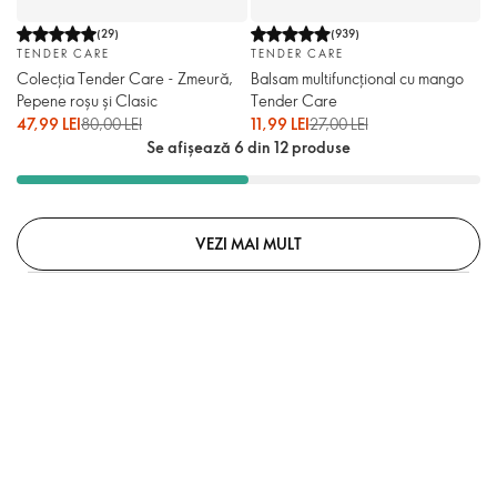
(
29
)
(
939
)
TENDER CARE
TENDER CARE
Colecția Tender Care - Zmeură,
Balsam multifuncțional cu mango
Pepene roșu și Clasic
Tender Care
47,99 LEI
80,00 LEI
11,99 LEI
27,00 LEI
Se afișează 6 din 12 produse
VEZI MAI MULT