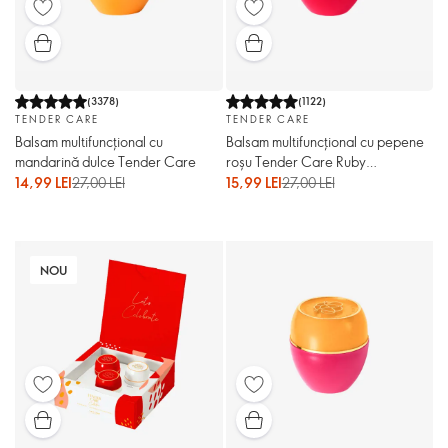
(
3378
)
(
1122
)
TENDER CARE
TENDER CARE
Balsam multifuncțional cu
Balsam multifuncțional cu pepene
mandarină dulce Tender Care
roșu Tender Care Ruby
Celebration
14,99 LEI
27,00 LEI
15,99 LEI
27,00 LEI
NOU