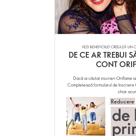
VEZI BENEFICIILE! CREEAZĂ UN C
DE CE AR TREBUI SĂ
CONT ORI
Dacă ai căutat
inscrieri Oriflame
ai
Completează formularul de Inscriere O
chiar acu
Reducere
de 
pri