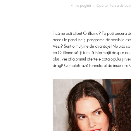
Prima pagină
Oportunitatea de business O
Încă nu ești client Oriflame? Te poți bucura d
acces la produse și programe disponibile excl
Vezi? Sunt o mulțime de avantaje! Nu uita să b
ca Oriflame să-ți trimită informații despre no
plus, vei afla primul ofertele catalogului și v
dragi! Completează formularul de înscriere 