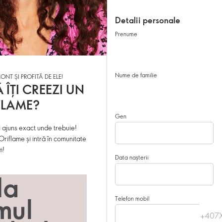
Detalii personale
Prenume
Nume de familie
ONT ȘI PROFITĂ DE ELE!
 ÎȚI CREEZI UN
FLAME?
Gen
 ajuns exact unde trebuie!
riflame și intră în comunitate
m!
Data nașterii
la
mul
Telefon mobil