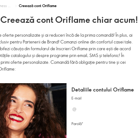
riflame
Creează cont Oriflame
Creează cont Oriflame chiar acum!
e oferte personalizate și ai reduceri încă de la prima comandă! În plus, ai
usiv pentru Partenerii de Brand! Comanzi online din confortul casei tale.
ifezi căsuța din formularul de înscrieri Oriflame prin care ești de acord
utățile catalogului și despre programe prin email, SMS și telefonic! În
ei primi oferte personalizate. Comandă fără obligație pentru tine și cei
Oriflame:
Detaliile contului Oriflame
E-mail
Parolă