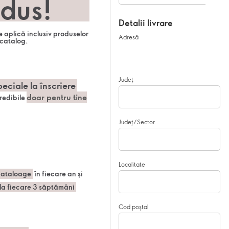
dus!
Detalii livrare
 aplică inclusiv produselor
Adresă
 catalog.
Județ
eciale la înscriere
doar pentru tine
credibile
Județ/Sector
Localitate
cataloage
în fiecare an și
la fiecare 3 săptămâni
Cod poștal