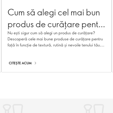
Cum să alegi cel mai bun
produs de curățare pentru
tipul tău de ten
Nu ești sigur cum să alegi un produs de curățare?
Descoperă cele mai bune produse de curățare pentru
față în funcție de textură, rutină și nevoile tenului tău,
de la curățare delicată zilnică până la rutina de dubla
curățare.
CITEȘTE ACUM