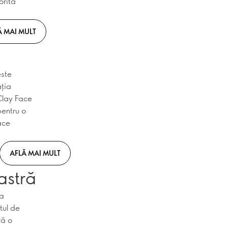
orită
Ă MAI MULT
este
ația
Clay Face
pentru o
ace
AFLĂ MAI MULT
astră
va
tul de
ră o