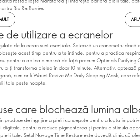
sta restabilește hidratarea și întărește bariera pielii tale, dat
nostru Bio Re:Barrier.
MULT
AFL
 de utilizare a ecranelor
gulate de la ecran sunt esențiale. Setează un cronometru dacă 
olosește acest timp pentru a te întinde, pentru a practica respir
au pentru a aplica o mască de față precum Optimals Purifying 
u a-ți transforma pielea în doar 10 minute. Alternativ, optează 
gană, cum ar fi Waunt Revive Me Daily Sleeping Mask, care ref
lii tale peste noapte.
use care blochează lumina alb
în produse de îngrijire a pielii concepute pentru a lupta împotri
ii digitale, pentru a reduce pigmentarea și pentru a stimula apor
pielii tale. Setul Novage Time Restore este dovedit clinic că ofe