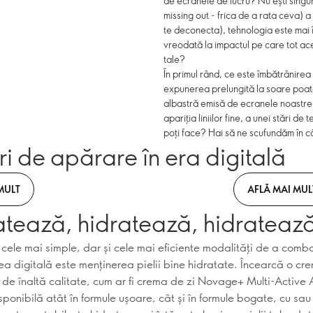
de ecranele de lucru? Nu ești singur
missing out - frica de a rata ceva) a
te deconecta), tehnologia este mai î
vreodată la impactul pe care tot aces
tale?
În primul rând, ce este îmbătrânirea 
expunerea prelungită la soare poat
albastră emisă de ecranele noastre
apariția liniilor fine, a unei stări de
poți face? Hai să ne scufundăm în câ
ri de apărare în era digitală
MULT
AFLĂ MAI MUL
atează, hidratează, hidrateaz
 cele mai simple, dar și cele mai eficiente modalități de a comb
ea digitală este menținerea pielii bine hidratate. Încearcă o cr
 de înaltă calitate, cum ar fi crema de zi Novage+ Multi-Active 
ponibilă atât în formule ușoare, cât și în formule bogate, cu sau