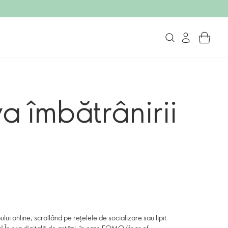
a îmbătrânirii
ului online, scrollând pe rețelele de socializare sau lipit