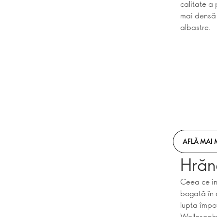
calitate a
mai densă ș
albastre.
AFLĂ MAI 
Hrăne
Ceea ce in
bogată în 
lupta împot
Wellosophy