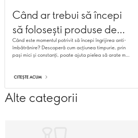
Când ar trebui să începi
să folosești produse de
îngrijire anti-îmbătrânire?
Când este momentul potrivit să începi îngrijirea anti-
îmbătrânire? Descoperă cum acțiunea timpurie, prin
pași mici și constanți, poate ajuta pielea să arate mai
tânără pentru mai mult timp.
CITEȘTE ACUM
Alte categorii