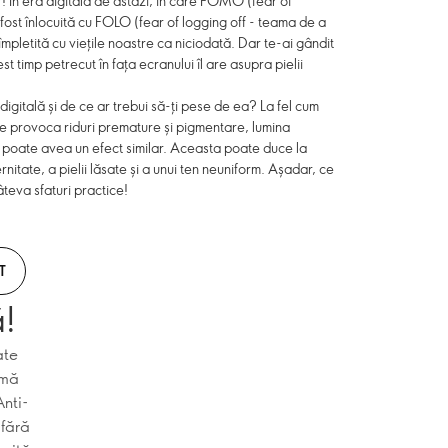
! În era digitală de astăzi, în care FOMO (fear of
 fost înlocuită cu FOLO (fear of logging off - teama de a
mpletită cu viețile noastre ca niciodată. Dar te-ai gândit
t timp petrecut în fața ecranului îl are asupra pielii
digitală și de ce ar trebui să-ți pese de ea? La fel cum
e provoca riduri premature și pigmentare, lumina
 poate avea un efect similar. Aceasta poate duce la
 ternitate, a pielii lăsate și a unui ten neuniform. Așadar, ce
teva sfaturi practice!
T
ă!
ate
emă
Anti-
 fără