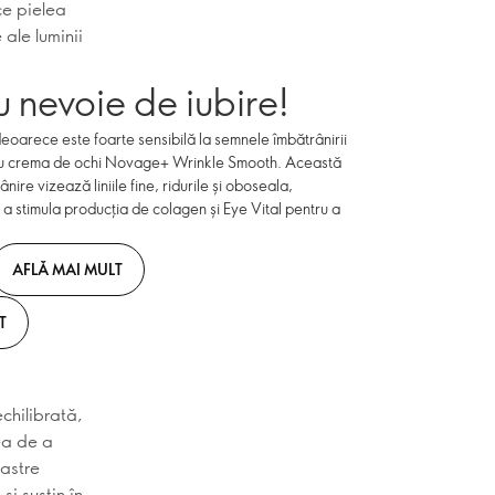
ce pielea
ale luminii
u nevoie de iubire!
deoarece este foarte sensibilă la semnele îmbătrânirii
e cu crema de ochi Novage+ Wrinkle Smooth. Această
ire vizează liniile fine, ridurile și oboseala,
a stimula producția de colagen și Eye Vital pentru a
AFLĂ MAI MULT
T
chilibrată,
ea de a
oastre
i susțin în