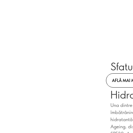
Sfatu
AFLĂ MAI 
Hidr
Una dintre
îmbătrânir
hidratantă
Ageing, dis