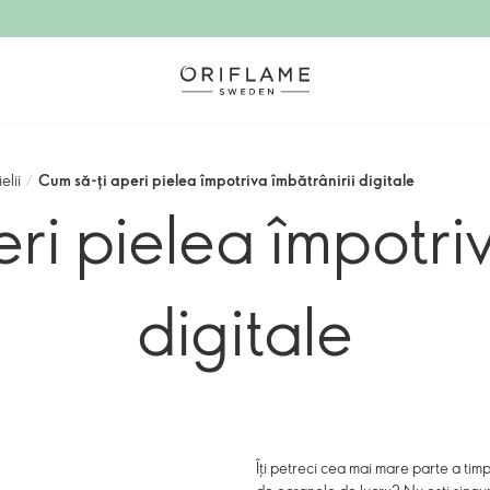
elii
/
Cum să-ți aperi pielea împotriva îmbătrânirii digitale
ri pielea împotriv
digitale
Îți petreci cea mai mare parte a timp