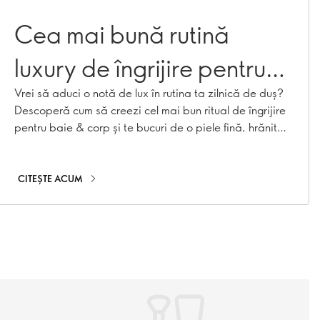
Cea mai bună rutină
luxury de îngrijire pentru
baie & corp
Vrei să aduci o notă de lux în rutina ta zilnică de duș?
Descoperă cum să creezi cel mai bun ritual de îngrijire
pentru baie & corp și te bucuri de o piele fină, hrănită
și răsfățată.
CITEȘTE ACUM