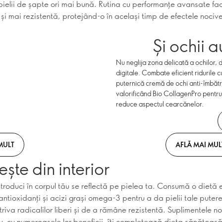
 pielii de șapte ori mai bună. Rutina cu performanțe avansate fa
i mai rezistentă, protejând-o în același timp de efectele nocive 
Și ochii a
Nu neglija zona delicată a ochilor, 
digitale. Combate eficient riduril
puternică cremă de ochi anti-îmbătrân
valorificând Bio CollagenPro pentru 
reduce aspectul cearcănelor.
MULT
AFLĂ MAI MUL
ște din interior
troduci în corpul tău se reflectă pe pielea ta. Consumă o dietă e
antioxidanți și acizi grași omega-3 pentru a da pielii tale puter
riva radicalilor liberi și de a rămâne rezistentă. Suplimentele n
, cu numeroasele lor beneficii, îți completează dieta sănătoasă ș