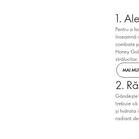
1. Al
Pentru a fa
înseamnă s
combate pă
Honey Gold 
strălucitor.
MAI MU
2. Ră
Gândește-te
trebuie să
și hidrata 
radiant de