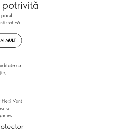
potrivită
 părul
ntistatică
AI MULT
iditate cu
ție,
 Flexi Vent
ea la
perie.
rotector