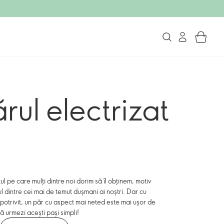
ul electrizat
ul pe care mulți dintre noi dorim să îl obținem, motiv
l dintre cei mai de temut dușmani ai noștri. Dar cu
potrivit, un păr cu aspect mai neted este mai ușor de
ă urmezi acești pași simpli!