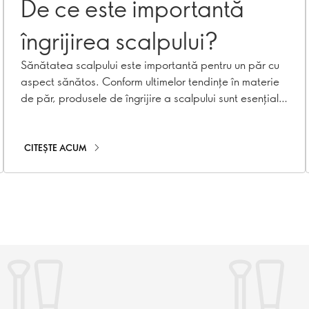
De ce este importantă
îngrijirea scalpului?
Sănătatea scalpului este importantă pentru un păr cu
aspect sănătos. Conform ultimelor tendințe în materie
de păr, produsele de îngrijire a scalpului sunt esențiale
pentru un păr frumos. Descoperă de ce rutina ta de
frumusețe are nevoie de tratamente pentru scalp!
CITEȘTE ACUM