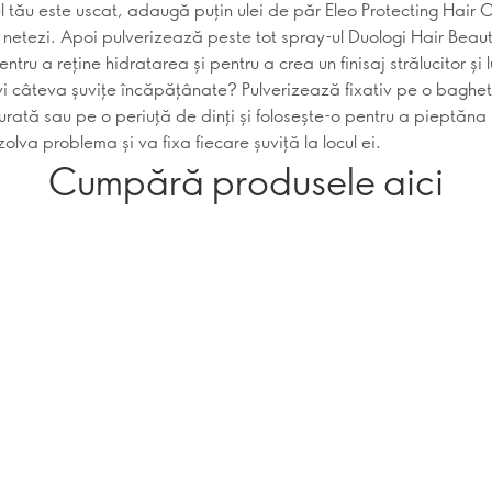
tău este uscat, adaugă puțin ulei de păr Eleo Protecting Hair Oil
 netezi. Apoi pulverizează peste tot spray-ul Duologi Hair Beauti
ntru a reține hidratarea și pentru a crea un finisaj strălucitor și 
i câteva șuvițe încăpățânate? Pulverizează fixativ pe o baghe
rată sau pe o periuță de dinți și folosește-o pentru a pieptăna 
olva problema și va fixa fiecare șuviță la locul ei.
Cumpără produsele aici