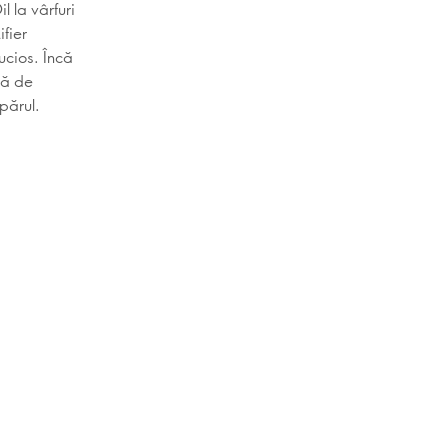
 la vârfuri
fier
lucios. Încă
tă de
părul.