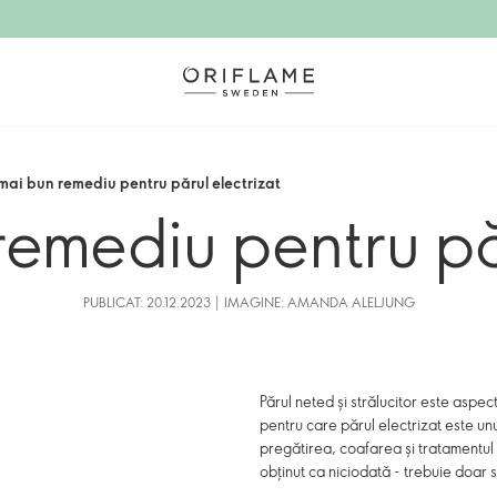
mai bun remediu pentru părul electrizat
remediu pentru păr
PUBLICAT: 20.12.2023 | IMAGINE: AMANDA ALELJUNG
Părul neted și strălucitor este aspect
pentru care părul electrizat este unu
pregătirea, coafarea și tratamentul 
obținut ca niciodată - trebuie doar s