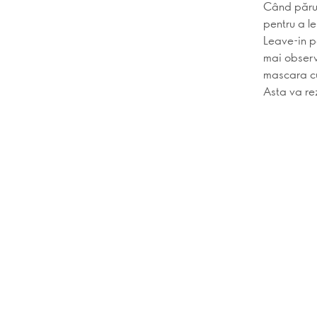
Când părul 
pentru a le
Leave-in pe
mai observ
mascara cu
Asta va rez