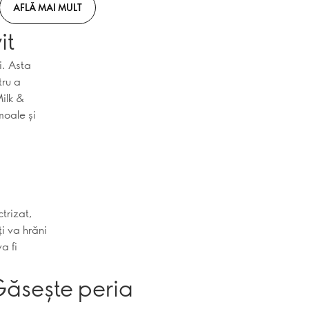
AFLĂ MAI MULT
it
i. Asta
tru a
ilk &
moale și
trizat,
i va hrăni
a fi
Găsește peria