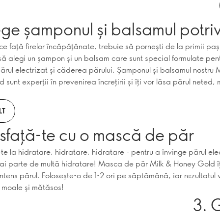
ege șamponul și balsamul potriv
ce față firelor încăpățânate, trebuie să pornești de la primii paș
ă alegi un șampon și un balsam care sunt special formulate pen
rul electrizat și căderea părului. Șamponul și balsamul nostru M
sunt experții în prevenirea încrețirii și îți vor lăsa părul neted, 
LT
sfață-te cu o mască de păr
 la hidratare, hidratare, hidratare - pentru a învinge părul elec
 ai parte de multă hidratare! Masca de păr Milk & Honey Gold îț
intens părul. Folosește-o de 1-2 ori pe săptămână, iar rezultatul v
 moale și mătăsos!
3. 