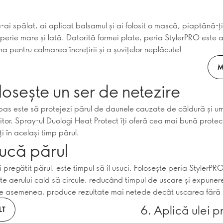
ai spălat, ai aplicat balsamul și ai folosit o mască, piaptănă-ți
perie mare și lată. Datorită formei plate, peria StylerPRO este a
na pentru calmarea încrețirii și a șuvițelor neplăcute!
M
losește un ser de netezire
pas este să protejezi părul de daunele cauzate de căldură și um
itor. Spray-ul Duologi Heat Protect îți oferă cea mai bună protec
i în același timp părul.
sucă părul
pregătit părul, este timpul să îl usuci. Folosește peria StylerPRO
te aerului cald să circule, reducând timpul de uscare și expuner
e asemenea, produce rezultate mai netede decât uscarea fără 
6. Aplică ulei p
LT