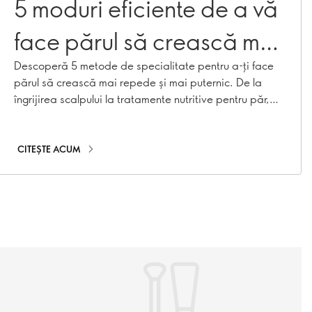
5 moduri eficiente de a vă
face părul să crească mai
repede și mai puternic
Descoperă 5 metode de specialitate pentru a-ți face
părul să crească mai repede și mai puternic. De la
îngrijirea scalpului la tratamente nutritive pentru păr,
obțineți șuvițe lungi și sănătoase cu aceste sfaturi și
trucuri!
CITEȘTE ACUM