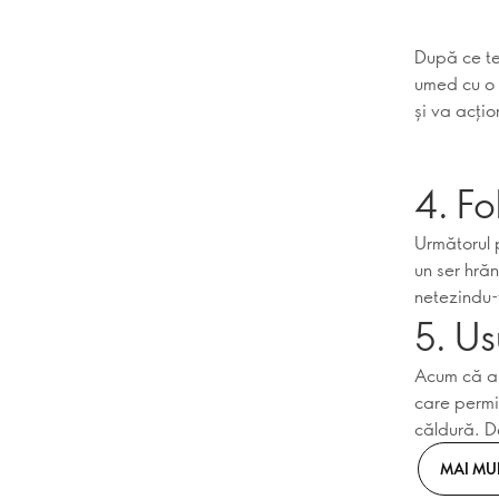
După ce te-
umed cu o 
și va acțio
4. Fo
Următorul 
un ser hrăn
netezindu-ț
5. U
Acum că ai 
care permi
căldură. D
MAI MU