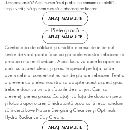
dumneavoastră? Aici enumerăm 4 probleme comune ale pielii în
timpul verii și vă spunem cum să le abordați pe fiecare.
AFLAȚI MAI MULTE
Piele grasă
AFLAȚI MAI MULTE
Combinația de căldură și umiditate crescute în timpul
lunilor de vară poate face ca glandele noastre sebacee să
producă mai mult sebum. Acest lucru va duce la apariția
pielii cu aspect uleios și gras, în special pe față, unde
avem cel mai concentrat număr de glande sebacee. Pentru
a preveni ca pielea noastră să adopte acest aspect gras,
trebuie doar să urmați sfaturile de mai jos. Cum să
preveniți pielea grasă: Curățați-vă fața de două ori pe zi
și folosiți apoi o cremă hidratantă ușoară. Îți recomandăm
să încerci Love Nature Energising Cleanser și Optimals
Hydra Radiance Day Cream.
AFLAȚI MAI MULTE