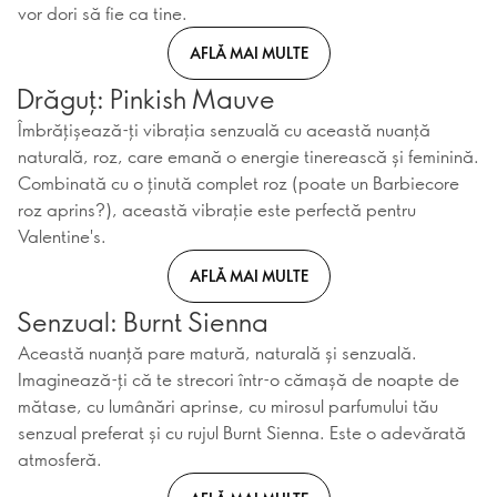
vor dori să fie ca tine.
AFLĂ MAI MULTE
Drăguț: Pinkish Mauve
Îmbrățișează-ți vibrația senzuală cu această nuanță
naturală, roz, care emană o energie tinerească și feminină.
Combinată cu o ținută complet roz (poate un Barbiecore
roz aprins?), această vibrație este perfectă pentru
Valentine's.
AFLĂ MAI MULTE
Senzual: Burnt Sienna
Această nuanță pare matură, naturală și senzuală.
Imaginează-ți că te strecori într-o cămașă de noapte de
mătase, cu lumânări aprinse, cu mirosul parfumului tău
senzual preferat și cu rujul Burnt Sienna. Este o adevărată
atmosferă.