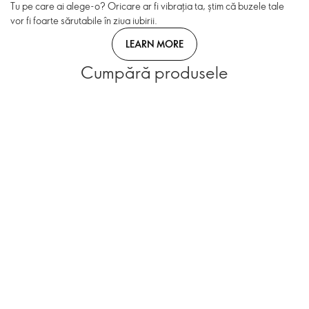
Tu pe care ai alege-o? Oricare ar fi vibrația ta, știm că buzele tale
vor fi foarte sărutabile în ziua iubirii.
LEARN MORE
Cumpără produsele