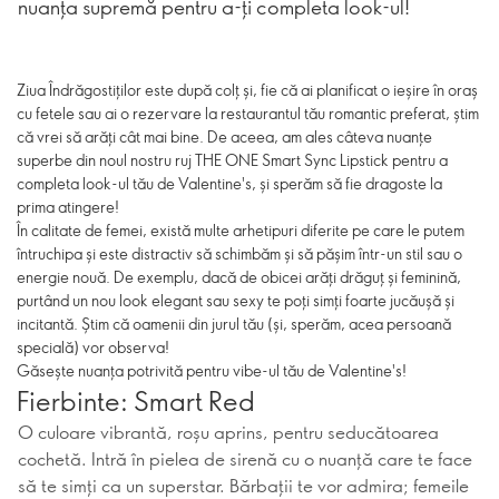
nuanța supremă pentru a-ți completa look-ul!
Ziua Îndrăgostiților este după colț și, fie că ai planificat o ieșire în oraș
cu fetele sau ai o rezervare la restaurantul tău romantic preferat, știm
că vrei să arăți cât mai bine. De aceea, am ales câteva nuanțe
superbe din noul nostru ruj THE ONE Smart Sync Lipstick pentru a
completa look-ul tău de Valentine's, și sperăm să fie dragoste la
prima atingere!
În calitate de femei, există multe arhetipuri diferite pe care le putem
întruchipa și este distractiv să schimbăm și să pășim într-un stil sau o
energie nouă. De exemplu, dacă de obicei arăți drăguț și feminină,
purtând un nou look elegant sau sexy te poți simți foarte jucăușă și
incitantă. Știm că oamenii din jurul tău (și, sperăm, acea persoană
specială) vor observa!
Găsește nuanța potrivită pentru vibe-ul tău de Valentine's!
Fierbinte: Smart Red
O culoare vibrantă, roșu aprins, pentru seducătoarea
cochetă. Intră în pielea de sirenă cu o nuanță care te face
să te simți ca un superstar. Bărbații te vor admira; femeile