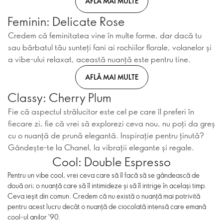
AFLĂ MAI MULTE
Feminin: Delicate Rose
Credem că feminitatea vine în multe forme, dar dacă tu
sau bărbatul tău sunteți fani ai rochiilor florale, volanelor și
a vibe-ului relaxat, această nuanță este pentru tine.
AFLĂ MAI MULTE
Classy: Cherry Plum
Fie că aspectul strălucitor este cel pe care îl preferi în
fiecare zi, fie că vrei să explorezi ceva nou, nu poți da greș
cu o nuanță de prună elegantă. Inspirație pentru ținută?
Gândește-te la Chanel, la vibrații elegante și regale.
Cool: Double Espresso
Pentru un vibe cool, vrei ceva care să îl facă să se gândească de
două ori; o nuanță care să îl intimideze și să îl intrige în același timp.
Ceva ieșit din comun. Credem că nu există o nuanță mai potrivită
pentru acest lucru decât o nuanță de ciocolată intensă care emană
cool-ul anilor '90.