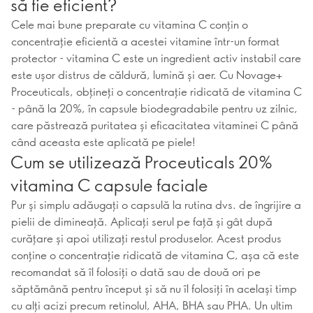
să fie eficient?
Cele mai bune preparate cu vitamina C conțin o
concentrație eficientă a acestei vitamine într-un format
protector - vitamina C este un ingredient activ instabil care
este ușor distrus de căldură, lumină și aer. Cu Novage+
Proceuticals, obțineți o concentrație ridicată de vitamina C
- până la 20%, în capsule biodegradabile pentru uz zilnic,
care păstrează puritatea și eficacitatea vitaminei C până
când aceasta este aplicată pe piele!
Cum se utilizează Proceuticals 20%
vitamina C capsule faciale
Pur și simplu adăugați o capsulă la rutina dvs. de îngrijire a
pielii de dimineață. Aplicați serul pe față și gât după
curățare și apoi utilizați restul produselor. Acest produs
conține o concentrație ridicată de vitamina C, așa că este
recomandat să îl folosiți o dată sau de două ori pe
săptămână pentru început și să nu îl folosiți în același timp
cu alți acizi precum retinolul, AHA, BHA sau PHA. Un ultim