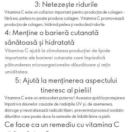
3: Netezește ridurile
Vitamina C este un cofactor important pentru producția de colagen -
fără ea, pielea nu poate produce colagen. Vitamina C promovează
producția de colagen, întărind pielea și reducând ridurile.
4: Menține o barieră cutanată
sănătoasă și hidratată
Vitamina C ajută la stimularea producției de lipide
importante ale barierei cutanate care împiedică
pătrunderea microorganismelor dăunătoare și rețin
umiditatea.
5: Ajută la menținerea aspectului
tineresc al pielii!
Vitamina C este un antioxidant puternic! Aceasta ajută la protejarea
împotriva daunelor cauzate de radiațiile UV și, de asemenea,
distruge și neutralizează radicalii liberi, prevenind procesul oxidativ
dăunător care poate duce la semnele de îmbătrânire a pielii.
Ce face ca un remediu cu vitamina C