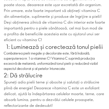
poate stoca, deoarece este ușor excretată din organism.
Prin urmare, este foarte important să obțineți vitamina C
din alimentație, suplimente și produse de îngrijire a pielii!
Deși obținerea zilnică de vitamina C din interior este foarte
importantă pentru o piele sănătoasă, cel mai bun mod de
a profita de beneficiile acesteia este cu ajutorul unui ser
eficient cu vitamina C!
1: Luminează și corectează tonul pielii
Combaterea pielii inegale și decolorate este, fără îndoială,
superputerea nr. 1 a vitaminei C! Vitamina C suprimă producția
excesivă de melanină, uniformizând tonul pielii și reducând vizibil
aspectul decolorat și al petelor întunecate.
2: Dă strălucire
Spuneți adio pielii terne și obosite și salutați o strălucire
plină de energie! Deoarece vitamina C este un exfoliant
delicat, ajută la îndepărtarea celulelor moarte, terne, care
absorb lumina, pentru a dezvălui celulele proaspete,
reflectorizante de dedesubt!