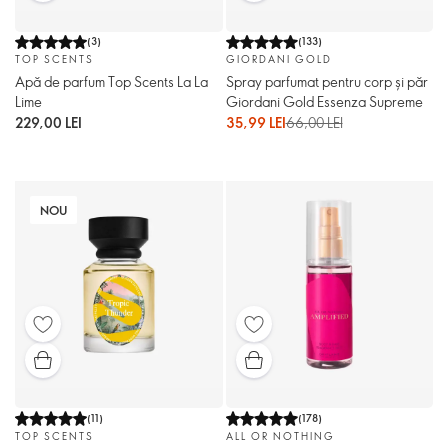
(
3
)
(
133
)
TOP SCENTS
GIORDANI GOLD
Apă de parfum Top Scents La La
Spray parfumat pentru corp și păr
Lime
Giordani Gold Essenza Supreme
229,00 LEI
35,99 LEI
66,00 LEI
NOU
(
11
)
(
178
)
TOP SCENTS
ALL OR NOTHING