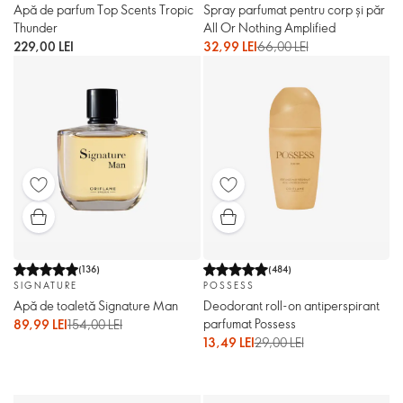
Apă de parfum Top Scents Tropic
Spray parfumat pentru corp și păr
Thunder
All Or Nothing Amplified
229,00 LEI
32,99 LEI
66,00 LEI
(
136
)
(
484
)
SIGNATURE
POSSESS
Apă de toaletă Signature Man
Deodorant roll-on antiperspirant
parfumat Possess
89,99 LEI
154,00 LEI
13,49 LEI
29,00 LEI