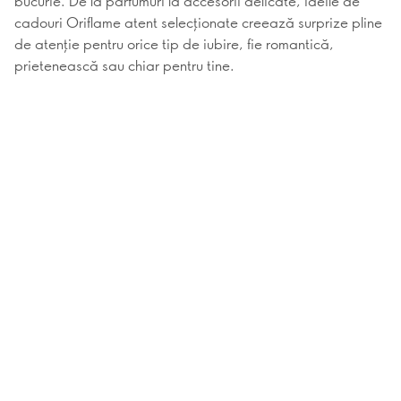
bucurie. De la parfumuri la accesorii delicate, ideile de
cadouri Oriflame atent selecționate creează surprize pline
de atenție pentru orice tip de iubire, fie romantică,
prietenească sau chiar pentru tine.