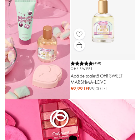
(
458
)
OH! SWEET
Apă de toaletă OH! SWEET
MARSHMA-LOVE
59,99 LEI
99,00 LEI