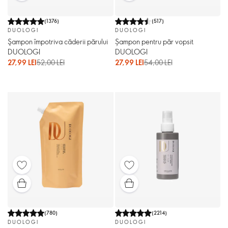
(
1376
)
(
517
)
DUOLOGI
DUOLOGI
Şampon împotriva căderii părului
Șampon pentru păr vopsit
DUOLOGI
DUOLOGI
27,99 LEI
52,00 LEI
27,99 LEI
54,00 LEI
(
780
)
(
2214
)
DUOLOGI
DUOLOGI