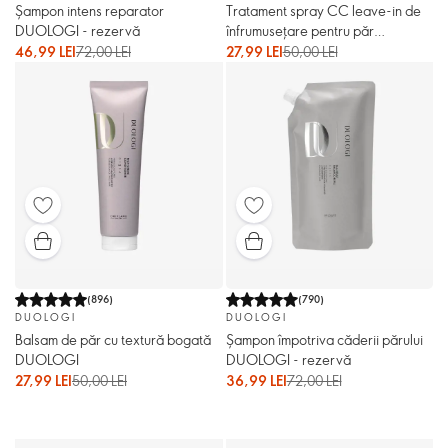
Șampon intens reparator
Tratament spray CC leave-in de
DUOLOGI - rezervă
înfrumuseţare pentru păr
DUOLOGI
46,99 LEI
72,00 LEI
27,99 LEI
50,00 LEI
(
896
)
(
790
)
DUOLOGI
DUOLOGI
Balsam de păr cu textură bogată
Șampon împotriva căderii părului
DUOLOGI
DUOLOGI - rezervă
27,99 LEI
50,00 LEI
36,99 LEI
72,00 LEI