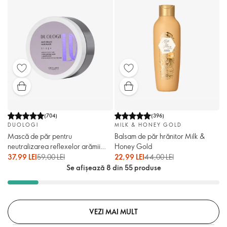
(
704
)
(
396
)
DUOLOGI
MILK & HONEY GOLD
Mască de păr pentru
Balsam de păr hrănitor Milk &
neutralizarea reflexelor arămii
Honey Gold
DUOLOGI
37,99 LEI
59,00 LEI
22,99 LEI
44,00 LEI
Se afișează 8 din 55 produse
VEZI MAI MULT