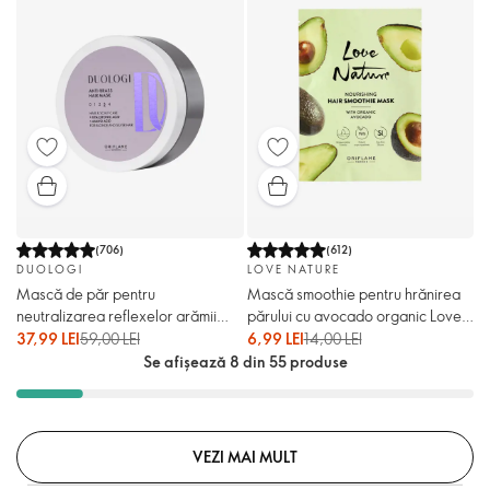
(
706
)
(
612
)
DUOLOGI
LOVE NATURE
Mască de păr pentru
Mască smoothie pentru hrănirea
neutralizarea reflexelor arămii
părului cu avocado organic Love
DUOLOGI
Nature
37,99 LEI
59,00 LEI
6,99 LEI
14,00 LEI
Se afișează 8 din 55 produse
VEZI MAI MULT