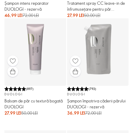
Șampon intens reparator
Tratament spray CC leave-in de
DUOLOGI - rezervă
înfrumuseţare pentru păr
DUOLOGI
46,99 LEI
72,00 LEI
27,99 LEI
50,00 LEI
(
897
)
(
792
)
DUOLOGI
DUOLOGI
Balsam de păr cu textură bogată
Șampon împotriva căderii părului
DUOLOGI
DUOLOGI - rezervă
27,99 LEI
50,00 LEI
36,99 LEI
72,00 LEI