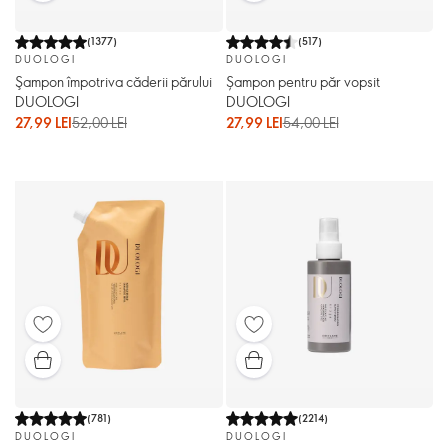
(
1377
)
(
517
)
DUOLOGI
DUOLOGI
Şampon împotriva căderii părului
Șampon pentru păr vopsit
DUOLOGI
DUOLOGI
27,99 LEI
52,00 LEI
27,99 LEI
54,00 LEI
(
781
)
(
2214
)
DUOLOGI
DUOLOGI