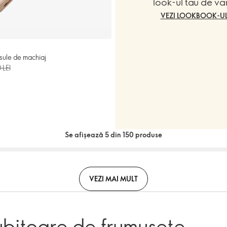
look-ul tău de va
VEZI LOOKBOOK-U
nsule de machiaj
 LEI
Se afișează 5 din 150 produse
VEZI MAI MULT
ubitoare de frumusețe