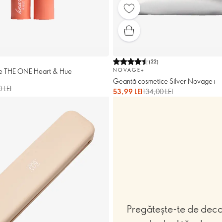
(
22
)
e THE ONE Heart & Hue
NOVAGE+
Geantă cosmetice Silver Novage+
 LEI
53,99 LEI
134,00 LEI
Pregătește-te de deco