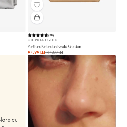
(
38
)
GIORDANI GOLD
Portfard Giordani Gold Golden
94,99 LEI
144,00 LEI
lare cu