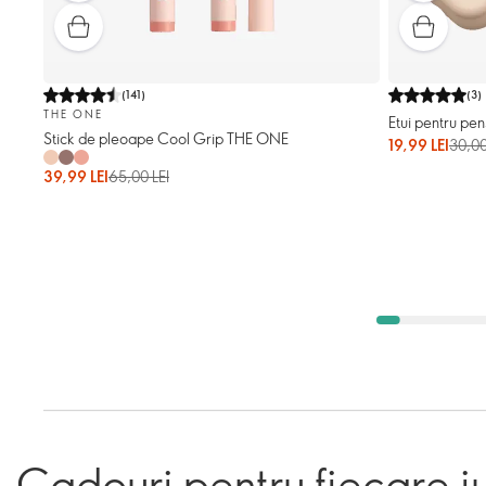
(
141
)
(
3
)
THE ONE
Etui pentru pe
Stick de pleoape Cool Grip THE ONE
19,99 LEI
30,00
39,99 LEI
65,00 LEI
Cadouri pentru fiecare i