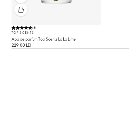
(
3
)
TOP SCENTS
Apă de parfum Top Scents La La Lime
229,00 LEI