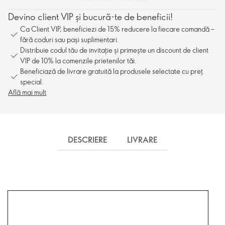
Devino client VIP și bucură-te de beneficii!
Ca Client VIP, beneficiezi de 15% reducere la fiecare comandă –
fără coduri sau pași suplimentari.
Distribuie codul tău de invitație și primește un discount de client
VIP de 10% la comenzile prietenilor tăi.
Beneficiază de livrare gratuită la produsele selectate cu preț
special.
Află mai mult
DESCRIERE
LIVRARE