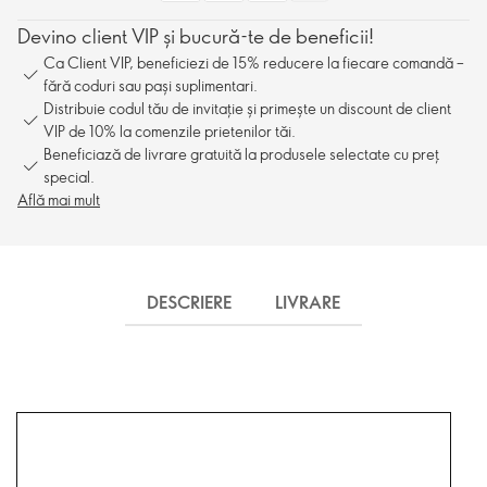
Devino client VIP și bucură-te de beneficii!
Ca Client VIP, beneficiezi de 15% reducere la fiecare comandă –
fără coduri sau pași suplimentari.
Distribuie codul tău de invitație și primește un discount de client
VIP de 10% la comenzile prietenilor tăi.
Beneficiază de livrare gratuită la produsele selectate cu preț
special.
Află mai mult
DESCRIERE
LIVRARE