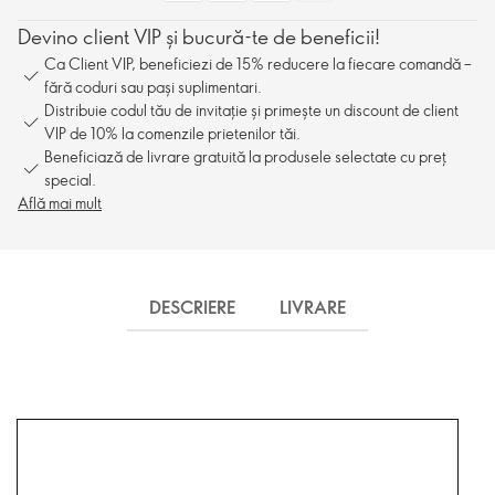
Devino client VIP și bucură-te de beneficii!
Ca Client VIP, beneficiezi de 15% reducere la fiecare comandă –
fără coduri sau pași suplimentari.
Distribuie codul tău de invitație și primește un discount de client
VIP de 10% la comenzile prietenilor tăi.
Beneficiază de livrare gratuită la produsele selectate cu preț
special.
Află mai mult
DESCRIERE
LIVRARE