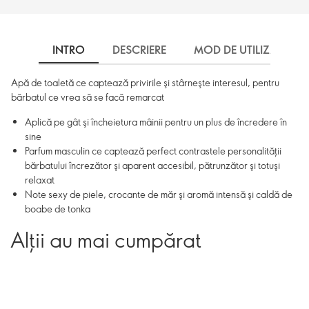
INTRO
DESCRIERE
MOD DE UTILIZARE
Apă de toaletă ce captează privirile şi stârneşte interesul, pentru
bărbatul ce vrea să se facă remarcat
Aplică pe gât şi încheietura mâinii pentru un plus de încredere în
sine
Parfum masculin ce captează perfect contrastele personalităţii
bărbatului încrezător şi aparent accesibil, pătrunzător şi totuşi
relaxat
Note sexy de piele, crocante de măr şi aromă intensă şi caldă de
boabe de tonka
Alții au mai cumpărat