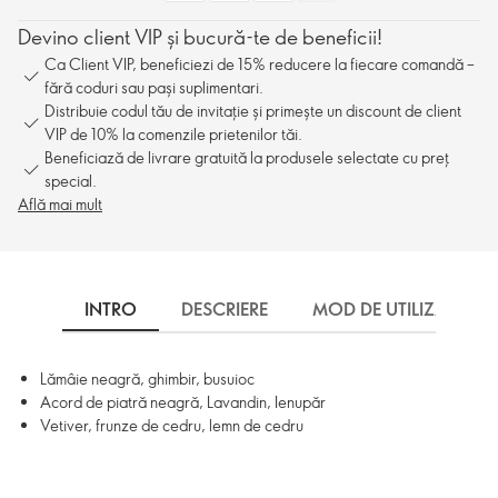
Devino client VIP și bucură-te de beneficii!
Ca Client VIP, beneficiezi de 15% reducere la fiecare comandă –
fără coduri sau pași suplimentari.
Distribuie codul tău de invitație și primește un discount de client
VIP de 10% la comenzile prietenilor tăi.
Beneficiază de livrare gratuită la produsele selectate cu preț
special.
Află mai mult
INTRO
DESCRIERE
MOD DE UTILIZARE
Lămâie neagră, ghimbir, busuioc
Acord de piatră neagră, Lavandin, Ienupăr
Vetiver, frunze de cedru, lemn de cedru