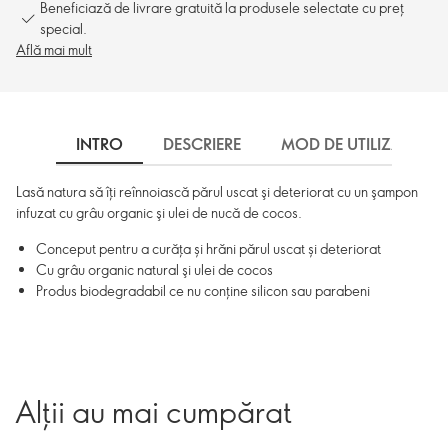
Beneficiază de livrare gratuită la produsele selectate cu preț
special.
Află mai mult
INTRO
DESCRIERE
MOD DE UTILIZARE
Lasă natura să îţi reînnoiască părul uscat şi deteriorat cu un şampon
infuzat cu grâu organic şi ulei de nucă de cocos.
Conceput pentru a curăța și hrăni părul uscat și deteriorat
Cu grâu organic natural şi ulei de cocos
Produs biodegradabil ce nu conţine silicon sau parabeni
Alții au mai cumpărat