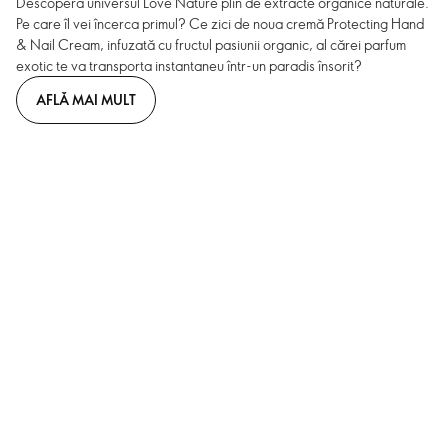
Descoperă universul Love Nature plin de extracte organice naturale.
Pe care îl vei încerca primul? Ce zici de noua cremă Protecting Hand
& Nail Cream, infuzată cu fructul pasiunii organic, al cărei parfum
exotic te va transporta instantaneu într-un paradis însorit?
AFLĂ MAI MULT