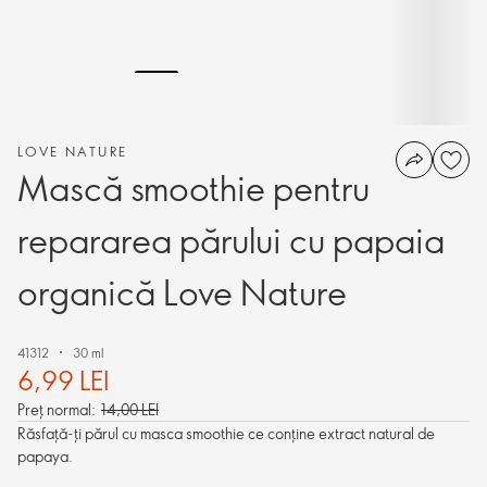
LOVE NATURE
Mască smoothie pentru
repararea părului cu papaia
organică Love Nature
41312
30 ml
6,99 LEI
Preț normal:
14,00 LEI
Răsfaţă-ţi părul cu masca smoothie ce conţine extract natural de
papaya.