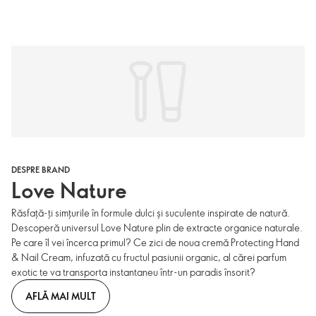
DESPRE BRAND
Love Nature
Răsfață-ți simțurile în formule dulci și suculente inspirate de natură.
Descoperă universul Love Nature plin de extracte organice naturale.
Pe care îl vei încerca primul? Ce zici de noua cremă Protecting Hand
& Nail Cream, infuzată cu fructul pasiunii organic, al cărei parfum
exotic te va transporta instantaneu într-un paradis însorit?
AFLĂ MAI MULT