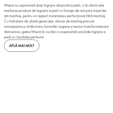
Waunt nu reprezintă doar îngrijire obișnuită a pielii, ci îți oferă cele
mai bune produse de îngrijire a pielii cu finisaje de retușare inspirate
din machiaj, pentru un aspect instantaneu perfecționat fără machiaj.
Cu hidratare de ultimă generație, efecte de machiaj precum
estomparea și strălucirea, formulări vegane și texturi transformatoare
distractive, gama Waunt îți va oferi o experiență unică de îngrijire a
pielii cu rezultate perfecte.
AFLĂ MAI MULT