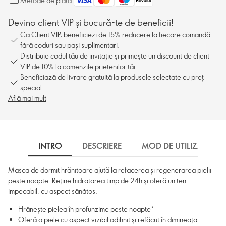
Metode de plată:
Devino client VIP și bucură-te de beneficii!
Ca Client VIP, beneficiezi de 15% reducere la fiecare comandă –
fără coduri sau pași suplimentari.
Distribuie codul tău de invitație și primește un discount de client
VIP de 10% la comenzile prietenilor tăi.
Beneficiază de livrare gratuită la produsele selectate cu preț
special.
Află mai mult
INTRO
DESCRIERE
MOD DE UTILIZARE
Masca de dormit hrănitoare ajută la refacerea și regenerarea pielii
peste noapte. Reține hidratarea timp de 24h și oferă un ten
impecabil, cu aspect sănătos.
Hrănește pielea în profunzime peste noapte*
Oferă o piele cu aspect vizibil odihnit și refăcut în dimineața