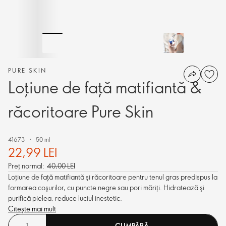
PURE SKIN
Loţiune de faţă matifiantă &
răcoritoare Pure Skin
41673
50 ml
22,99 LEI
Preț normal:
40,00 LEI
Loţiune de faţă matifiantă şi răcoritoare pentru tenul gras predispus la
formarea coşurilor, cu puncte negre sau pori măriţi. Hidratează şi
purifică pielea, reduce luciul inestetic.
Citește mai mult
CUMPĂRĂ