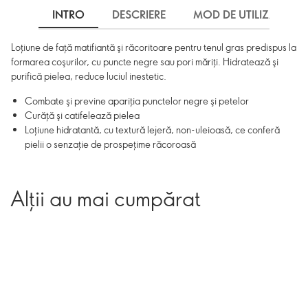
INTRO
DESCRIERE
MOD DE UTILIZARE
Loţiune de faţă matifiantă şi răcoritoare pentru tenul gras predispus la
formarea coşurilor, cu puncte negre sau pori măriţi. Hidratează şi
purifică pielea, reduce luciul inestetic.
Combate şi previne apariţia punctelor negre şi petelor
Curăţă şi catifelează pielea
Loţiune hidratantă, cu textură lejeră, non-uleioasă, ce conferă
pielii o senzaţie de prospeţime răcoroasă
Alții au mai cumpărat