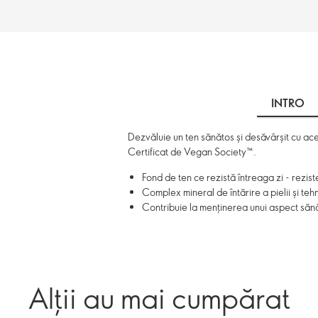
INTRO
Dezvăluie un ten sănătos și desăvârșit cu ace
Certificat de Vegan Society™.
Fond de ten ce rezistă întreaga zi - rezis
Complex mineral de întărire a pielii și te
Contribuie la menținerea unui aspect sănăto
Alții au mai cumpărat