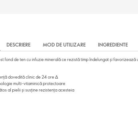
DESCRIERE
MOD DE UTILIZARE
INGREDIENTE
st fond de ten cu infuzie minerală ce rezistă timp îndelungat și favorizează 
tență dovedită clinic de 24 ore Δ
hnologie multi-vitaminică protectoare
s al pielii și susține rezistența acesteia