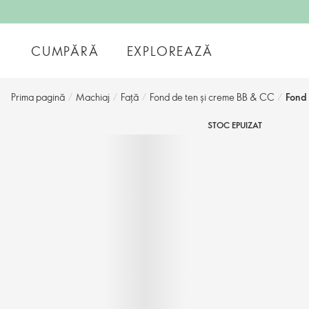
CUMPĂRĂ
EXPLOREAZĂ
Prima pagină
/
Machiaj
/
Față
/
Fond de ten și creme BB & CC
/
Fond 
STOC EPUIZAT