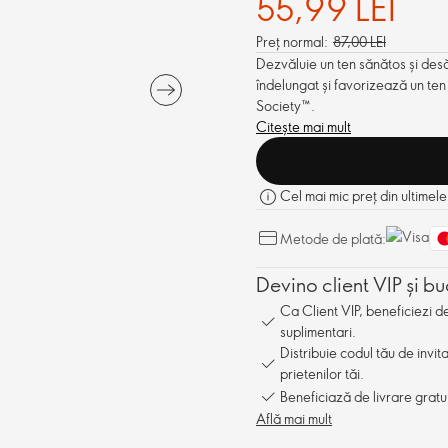
55,99 LEI
Preț normal:
87,00 LEI
Dezvăluie un ten sănătos și desă
îndelungat și favorizează un ten
Society
™
.
Citește mai mult
Cel mai mic preț din ultimele
Metode de plată:
Devino client VIP și bu
Ca Client VIP, beneficiezi 
suplimentari.
Distribuie codul tău de invit
prietenilor tăi.
Beneficiază de livrare gratu
Află mai mult