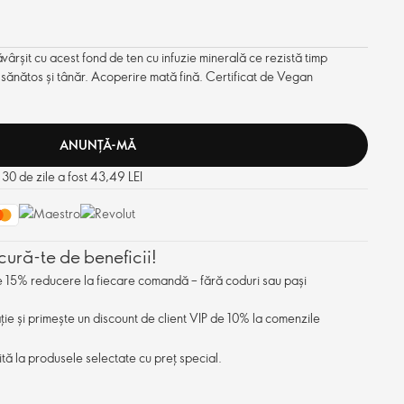
vârșit cu acest fond de ten cu infuzie minerală ce rezistă timp
 sănătos și tânăr. Acoperire mată fină. Certificat de Vegan
ANUNȚĂ-MĂ
 30 de zile a fost 43,49 LEI
cură-te de beneficii!
de 15% reducere la fiecare comandă – fără coduri sau pași
ație și primește un discount de client VIP de 10% la comenzile
ită la produsele selectate cu preț special.