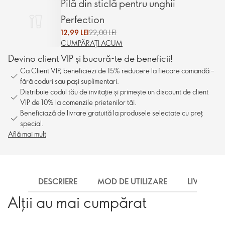
Pilă din sticlă pentru unghii
Perfection
12,99 LEI
22,00 LEI
CUMPĂRAȚI ACUM
Devino client VIP și bucură-te de beneficii!
Ca Client VIP, beneficiezi de 15% reducere la fiecare comandă –
fără coduri sau pași suplimentari.
Distribuie codul tău de invitație și primește un discount de client
VIP de 10% la comenzile prietenilor tăi.
Beneficiază de livrare gratuită la produsele selectate cu preț
special.
Află mai mult
DESCRIERE
MOD DE UTILIZARE
LIVRARE
Alții au mai cumpărat