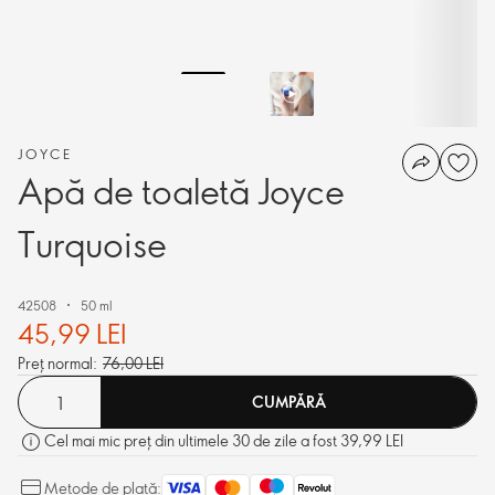
JOYCE
Apă de toaletă Joyce
Turquoise
42508
50 ml
45,99 LEI
Preț normal:
76,00 LEI
CUMPĂRĂ
Cel mai mic preț din ultimele 30 de zile a fost 39,99 LEI
Metode de plată: