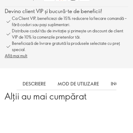
Devino client VIP și bucură-te de beneficii!
Ca Client VIP, beneficiezi de 15% reducere la fiecare comandă –
fără coduri sau pași suplimentari.
Distribuie codul tău de invitație și primește un discount de client
VIP de 10% la comenzile prietenilor tăi.
Beneficiază de livrare gratuită la produsele selectate cu preț
special.
Află mai mult
DESCRIERE
MOD DE UTILIZARE
INGREDIE
Alții au mai cumpărat