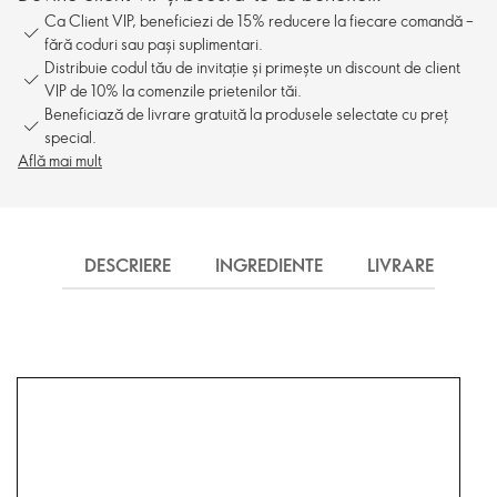
Ca Client VIP, beneficiezi de 15% reducere la fiecare comandă –
fără coduri sau pași suplimentari.
Distribuie codul tău de invitație și primește un discount de client
VIP de 10% la comenzile prietenilor tăi.
Beneficiază de livrare gratuită la produsele selectate cu preț
special.
Află mai mult
DESCRIERE
INGREDIENTE
LIVRARE