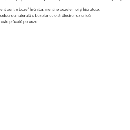
nt pentru buze" hrănitor, menține buzele moi și hidratate.
uloarea naturală a buzelor cu o strălucire roz unică
, este plăcută pe buze