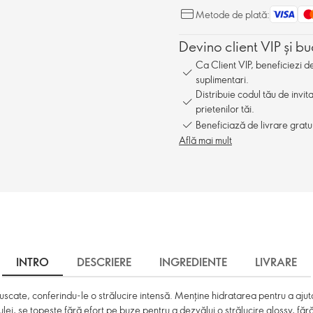
Metode de plată:
Devino client VIP și bu
Ca Client VIP, beneficiezi 
suplimentari.
Distribuie codul tău de invit
prietenilor tăi.
Beneficiază de livrare gratu
Află mai mult
INTRO
DESCRIERE
INGREDIENTE
LIVRARE
uscate, conferindu-le o strălucire intensă. Menține hidratarea pentru a ajut
ei, se topește fără efort pe buze pentru a dezvălui o strălucire glossy, fără 