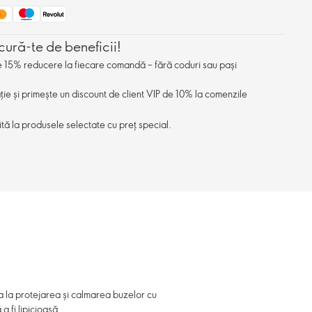
cură-te de beneficii!
de 15% reducere la fiecare comandă – fără coduri sau pași
ație și primește un discount de client VIP de 10% la comenzile
ită la produsele selectate cu preț special.
a la protejarea și calmarea buzelor cu
a fi lipicioasă.