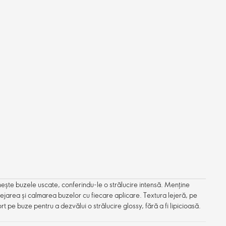
ește buzele uscate, conferindu-le o strălucire intensă. Menține
tejarea și calmarea buzelor cu fiecare aplicare. Textura lejeră, pe
rt pe buze pentru a dezvălui o strălucire glossy, fără a fi lipicioasă.