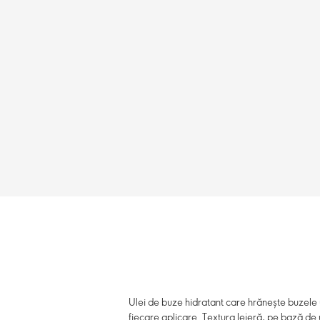
Ulei de buze hidratant care hrănește buzele 
fiecare aplicare. Textura lejeră, pe bază de ul