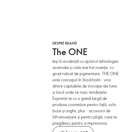
DESPRE BRAND
The ONE
Ieși în evidență cu ajutorul tehnologiei
avansate și cele mai hot nuanțe, cu
grad ridicat de pigmentare. THE ONE
este conceput în Stockholm - una
dintre capitalele de inovație ale lumii
și locul unde se nasc tendințele.
Exprimă-te cu o gamă largă de
produse cosmetice pentru față, ochi,
buze și unghii, plus - accesorii de
înfrumusețare și pentru plajă, care te
pregătesc pentru a impresiona.