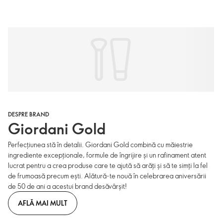
DESPRE BRAND
Giordani Gold
Perfecțiunea stă în detalii. Giordani Gold combină cu măiestrie
ingrediente excepționale, formule de îngrijire și un rafinament atent
lucrat pentru a crea produse care te ajută să arăți și să te simți la fel
de frumoasă precum ești. Alătură-te nouă în celebrarea aniversării
de 50 de ani a acestui brand desăvârșit!
AFLĂ MAI MULT