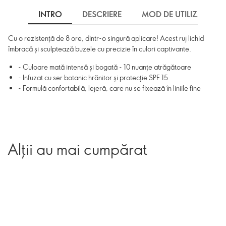
INTRO
DESCRIERE
MOD DE UTILIZARE
Cu o rezistență de 8 ore, dintr-o singură aplicare! Acest ruj lichid
îmbracă și sculptează buzele cu precizie în culori captivante.
- Culoare mată intensă și bogată - 10 nuanțe atrăgătoare
- Infuzat cu ser botanic hrănitor și protecție SPF 15
- Formulă confortabilă, lejeră, care nu se fixează în liniile fine
Alții au mai cumpărat