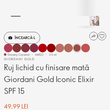
ÎNCEARCĂ-L
Dreamy Caramel
44823
3.5 ml
GIORDANI GOLD
Ruj lichid cu finisare mată
Giordani Gold Iconic Elixir
SPF 15
49,99 LEI