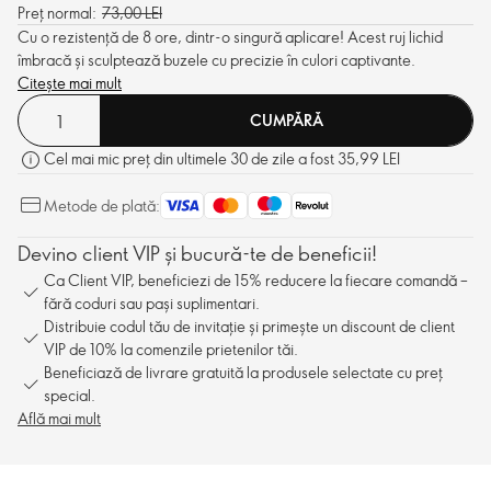
Preț normal:
73,00 LEI
Cu o rezistență de 8 ore, dintr-o singură aplicare! Acest ruj lichid
îmbracă și sculptează buzele cu precizie în culori captivante.
Citește mai mult
CUMPĂRĂ
Cel mai mic preț din ultimele 30 de zile a fost 35,99 LEI
Metode de plată:
Devino client VIP și bucură-te de beneficii!
Ca Client VIP, beneficiezi de 15% reducere la fiecare comandă –
fără coduri sau pași suplimentari.
Distribuie codul tău de invitație și primește un discount de client
VIP de 10% la comenzile prietenilor tăi.
Beneficiază de livrare gratuită la produsele selectate cu preț
special.
Află mai mult