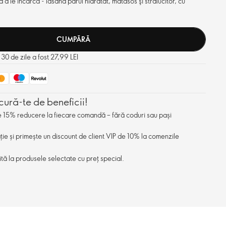
ă a le încărca - lăsând părul hidratat, mătăsos şi strălucitor, cu
CUMPĂRĂ
 30 de zile a fost 27,99 LEI
cură-te de beneficii!
de 15% reducere la fiecare comandă – fără coduri sau pași
ație și primește un discount de client VIP de 10% la comenzile
ită la produsele selectate cu preț special.