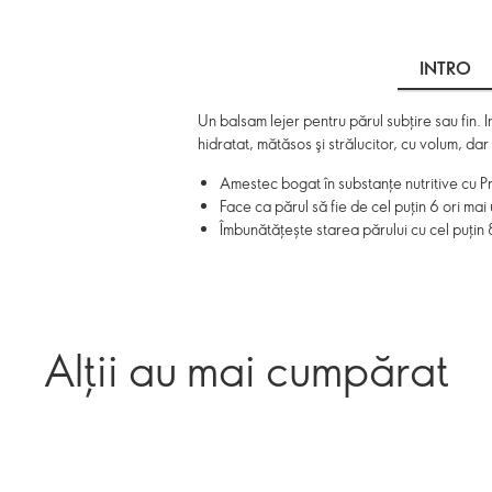
INTRO
Un balsam lejer pentru părul subţire sau fin. I
hidratat, mătăsos şi strălucitor, cu volum, dar
Amestec bogat în substanțe nutritive cu Pr
Face ca părul să fie de cel puțin 6 ori ma
Îmbunătățește starea părului cu cel puți
Alții au mai cumpărat