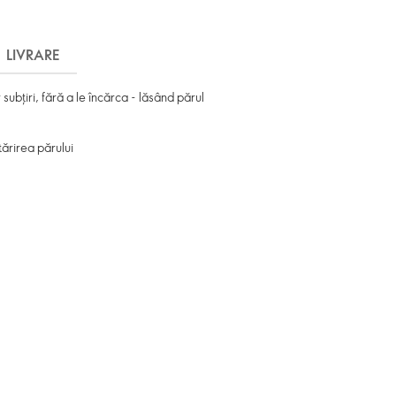
LIVRARE
subţiri, fără a le încărca - lăsând părul
tărirea părului