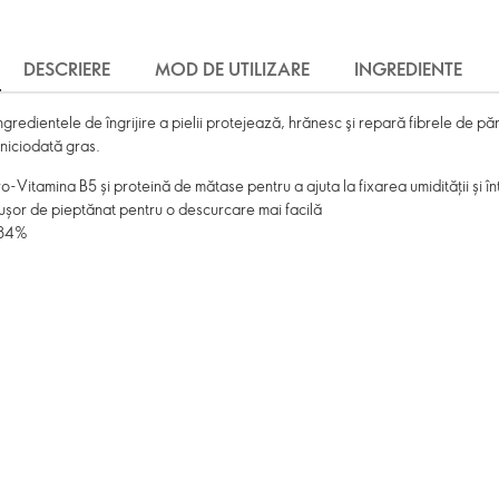
DESCRIERE
MOD DE UTILIZARE
INGREDIENTE
ngredientele de îngrijire a pielii protejează, hrănesc şi repară fibrele de păr 
 niciodată gras.
o-Vitamina B5 și proteină de mătase pentru a ajuta la fixarea umidității și în
i ușor de pieptănat pentru o descurcare mai facilă
n 84%