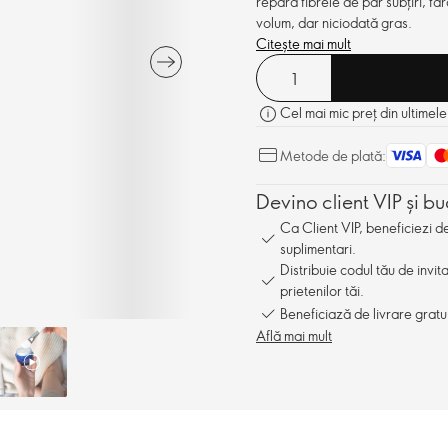
repară fibrele de păr subţiri, făr
volum, dar niciodată gras.
Citește mai mult
Cel mai mic preț din ultimele
Metode de plată:
Devino client VIP și bu
Ca Client VIP, beneficiezi 
suplimentari.
Distribuie codul tău de invit
prietenilor tăi.
Beneficiază de livrare gratu
Află mai mult