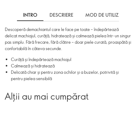
INTRO
DESCRIERE
MOD DE UTILIZARE
Descoperă demachiantul care le face pe toate – îndepărtează
delicat machiajul, curăță, hidratează și calmează pielea într-un singur
pas simplu. Fără frecare, fără clătire – doar piele curată, proaspătă și
confortabilă în câteva secunde.
Curăță și îndepărtează machiajul
Calmează și hidratează
Delicată chiar și pentru zona ochilor și a buzelor, potrivită și
pentru pielea sensibilă
Alții au mai cumpărat