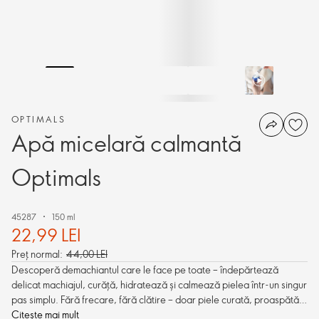
OPTIMALS
Apă micelară calmantă
Optimals
45287
150 ml
22,99 LEI
Preț normal:
44,00 LEI
Descoperă demachiantul care le face pe toate – îndepărtează
delicat machiajul, curăță, hidratează și calmează pielea într-un singur
pas simplu. Fără frecare, fără clătire – doar piele curată, proaspătă și
confortabilă în câteva secunde.
Citește mai mult