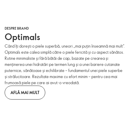
DESPRE BRAND
Optimals
Când îți dorești o piele superbă, uneori „mai puțin înseamnă mai mult”.
Optimals este calea simplă către o piele fericită și cu aspect sănătos.
Rutine minimaliste și fără bătăi de cap, bazate pe crearea și
menținerea unei hidratări pe termen lung și a unei bariere cutanate
puternice, sănătoase și echilibrate – fundamentul unei piele superbe
și strălucitoare. Rezultate maxime cu efort minim – pentru cea mai
frumoasă piele pe care ai avut-o vreodată.
AFLĂ MAI MULT