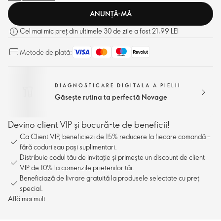
ANUNȚĂ-MĂ
Cel mai mic preț din ultimele 30 de zile a fost 21,99 LEI
Metode de plată:
DIAGNOSTICARE DIGITALĂ A PIELII
Găsește rutina ta perfectă Novage
Devino client VIP și bucură-te de beneficii!
Ca Client VIP, beneficiezi de 15% reducere la fiecare comandă –
fără coduri sau pași suplimentari.
Distribuie codul tău de invitație și primește un discount de client
VIP de 10% la comenzile prietenilor tăi.
Beneficiază de livrare gratuită la produsele selectate cu preț
special.
Află mai mult