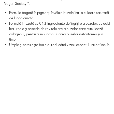
Vegan Society™.
Formula bogată în pigmenți învăluie buzele într-o culoare saturată
de lungă durată
Formulă infuzată cu 84% ingrediente de îngrijire a buzelor, cu acid
hialuronic și peptide de revitalizare a buzelor care stimulează
colagenul, pentru a îmbunătăți starea buzelor instantaneu și în
timp
Umple și netezește buzele, reducând vizibil aspectul liniilor fine, în
timp ce reface pielea delicată cu o hidratare profundă