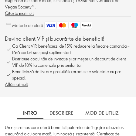
asigurând o culoare mată, luminoasă și rezistentă. Certificat de
Vegan Society™.
Citește mai mult
Metode de plată:
Devino client VIP și bucură-te de beneficii!
Ca Client VIP, beneficiezi de 15% reducere la fiecare comandă –
fără coduri sau pași suplimentari.
Distribuie codul tău de invitație și primește un discount de client
VIP de 10% la comenzile prietenilor tăi.
Beneficiază de livrare gratuită la produsele selectate cu preț
special.
Află mai mult
INTRO
DESCRIERE
MOD DE UTILIZARE
Un ruj cremos care oferă beneficii puternice de îngrijire a buzelor,
asigurând o culoare mată, luminoasă și rezistentă. Certificat de