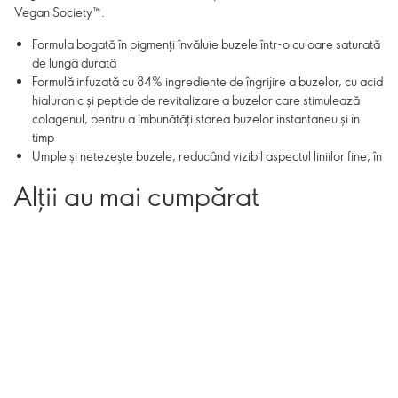
Vegan Society™.
Formula bogată în pigmenți învăluie buzele într-o culoare saturată
de lungă durată
Formulă infuzată cu 84% ingrediente de îngrijire a buzelor, cu acid
hialuronic și peptide de revitalizare a buzelor care stimulează
colagenul, pentru a îmbunătăți starea buzelor instantaneu și în
timp
Umple și netezește buzele, reducând vizibil aspectul liniilor fine, în
timp ce reface pielea delicată cu o hidratare profundă
Alții au mai cumpărat