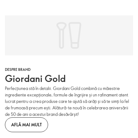
DESPRE BRAND
Giordani Gold
Perfecțiunea stă în detalii. Giordani Gold combină cu măiestrie
ingrediente excepționale, formule de îngrijire și un rafinament atent
lucrat pentru a crea produse care te ajută să arăți și să te simți la fel
de frumoasă precum ești. Alătură-te nouă în celebrarea aniversării
de 50 de ani a acestui brand desăvârșit!
AFLĂ MAI MULT