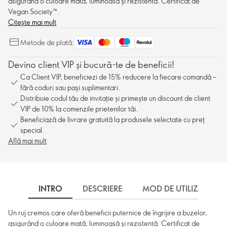
asigurând o culoare mată, luminoasă și rezistentă. Certificat de
Vegan Society™.
Citește mai mult
Metode de plată:
Devino client VIP și bucură-te de beneficii!
Ca Client VIP, beneficiezi de 15% reducere la fiecare comandă –
fără coduri sau pași suplimentari.
Distribuie codul tău de invitație și primește un discount de client
VIP de 10% la comenzile prietenilor tăi.
Beneficiază de livrare gratuită la produsele selectate cu preț
special.
Află mai mult
INTRO
DESCRIERE
MOD DE UTILIZARE
Un ruj cremos care oferă beneficii puternice de îngrijire a buzelor,
asigurând o culoare mată, luminoasă și rezistentă. Certificat de