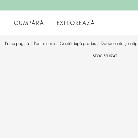
CUMPĂRĂ
EXPLOREAZĂ
Prima pagină
/
Pentru corp
/
Caută după produs
/
Deodorante și antip
STOC EPUIZAT