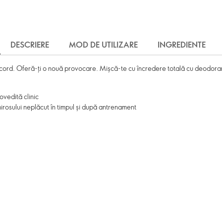
DESCRIERE
MOD DE UTILIZARE
INGREDIENTE
record. Oferă-ți o nouă provocare. Mișcă-te cu încredere totală cu deodoran
vedită clinic
irosului neplăcut în timpul și după antrenament