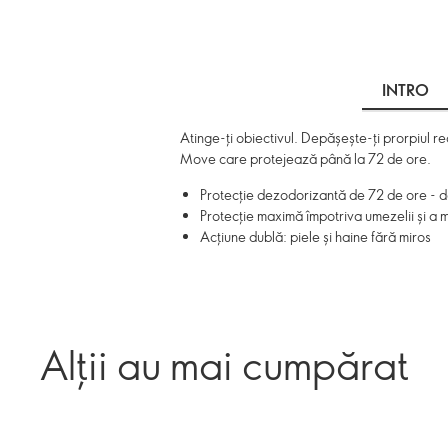
INTRO
Atinge-ți obiectivul. Depășește-ți prorpiul 
Move care protejează până la 72 de ore.
Protecție dezodorizantă de 72 de ore - do
Protecție maximă împotriva umezelii și a m
Acțiune dublă: piele și haine fără miros
Alții au mai cumpărat