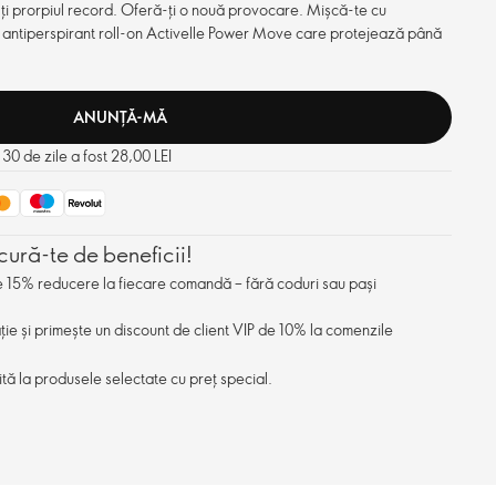
-ți prorpiul record. Oferă-ți o nouă provocare. Mișcă-te cu
 antiperspirant roll-on Activelle Power Move care protejează până
ANUNȚĂ-MĂ
 30 de zile a fost 28,00 LEI
cură-te de beneficii!
de 15% reducere la fiecare comandă – fără coduri sau pași
ație și primește un discount de client VIP de 10% la comenzile
ită la produsele selectate cu preț special.