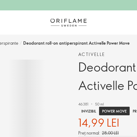
erspirante
/
Deodorant roll-on antiperspirant Activelle Power Move
ACTIVELLE
Deodorant 
Activelle 
46381
50 ml
POWER MOVE
INVIZIBIL
PR
14,99 LEI
Preț normal:
28,00 LEI