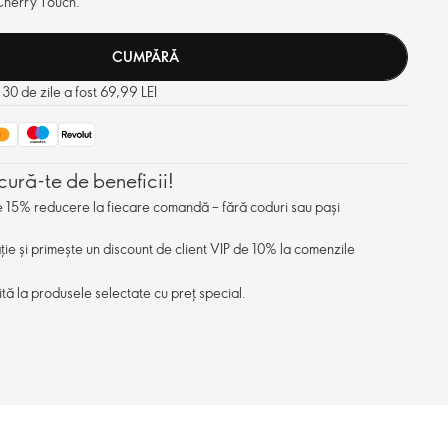
Cherry Touch.
CUMPĂRĂ
 30 de zile a fost 69,99 LEI
cură-te de beneficii!
de 15% reducere la fiecare comandă – fără coduri sau pași
ație și primește un discount de client VIP de 10% la comenzile
ită la produsele selectate cu preț special.