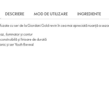
DESCRIERE
MOD DE UTILIZARE
INGREDIENTE
nfuzate cu ser de la Giordani Gold revin în cea mai apreciată nuanță a sezo
az, iluminator și contur
construibilă și finisare de durată
ronic și ser Youth Reveal