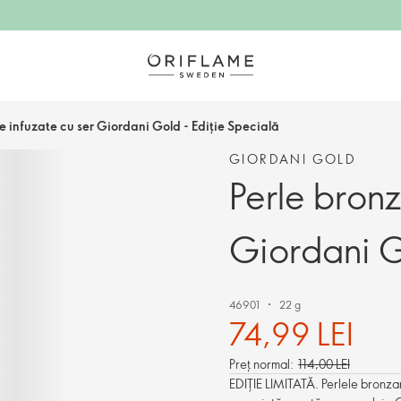
e infuzate cu ser Giordani Gold - Ediție Specială
GIORDANI GOLD
Perle bronz
Giordani G
46901
22 g
74,99 LEI
Preț normal:
114,00 LEI
EDIȚIE LIMITATĂ. Perlele bronzan