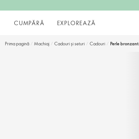
CUMPĂRĂ
EXPLOREAZĂ
Prima pagină
/
Machiaj
/
Cadouri și seturi
/
Cadouri
/
Perle bronzant