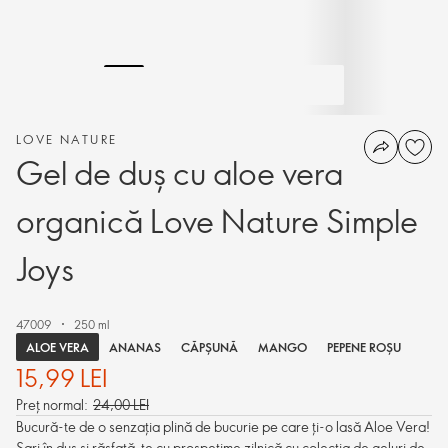
LOVE NATURE
Gel de duș cu aloe vera
organică Love Nature Simple
Joys
47009
250 ml
ALOE VERA
ANANAS
CĂPȘUNĂ
MANGO
PEPENE ROȘU
15,99 LEI
Preț normal:
24,00 LEI
Bucură-te de o senzația plină de bucurie pe care ți-o lasă Aloe Vera!
Sari în duș și răsfață-te cu prospețime zilnică cu colecția de geluri de