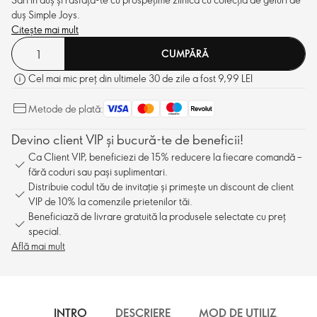
duș Simple Joys.
Citește mai mult
CUMPĂRĂ
Cel mai mic preț din ultimele 30 de zile a fost 9,99 LEI
Metode de plată:
Devino client VIP și bucură-te de beneficii!
Ca Client VIP, beneficiezi de 15% reducere la fiecare comandă –
fără coduri sau pași suplimentari.
Distribuie codul tău de invitație și primește un discount de client
VIP de 10% la comenzile prietenilor tăi.
Beneficiază de livrare gratuită la produsele selectate cu preț
special.
Află mai mult
INTRO
DESCRIERE
MOD DE UTILIZARE