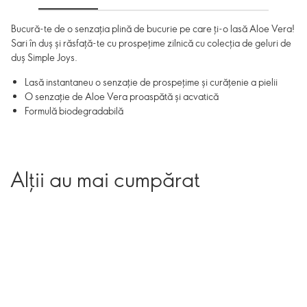
Bucură-te de o senzația plină de bucurie pe care ți-o lasă Aloe Vera!
Sari în duș și răsfață-te cu prospețime zilnică cu colecția de geluri de
duș Simple Joys.
Lasă instantaneu o senzație de prospețime și curățenie a pielii
O senzație de Aloe Vera proaspătă și acvatică
Formulă biodegradabilă
Alții au mai cumpărat