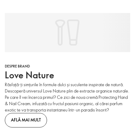
DESPRE BRAND
Love Nature
Răsfață-ți simțurile în formule dulci și suculente inspirate de natură.
Descoperă universul Love Nature plin de extracte organice naturale.
Pe care îl vei încerca primul? Ce zici de noua cremă Protecting Hand
& Nail Cream, infuzată cu fructul pasiunii organic, al cărei parfum
exotic te va transporta instantaneu într-un paradis însorit?
AFLĂ MAI MULT