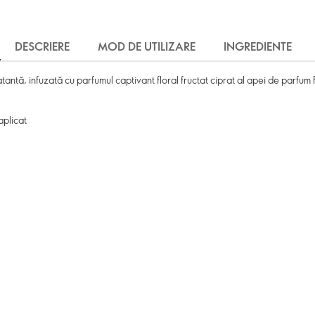
DESCRIERE
MOD DE UTILIZARE
INGREDIENTE
tă, infuzată cu parfumul captivant floral fructat ciprat al apei de parfum 
aplicat