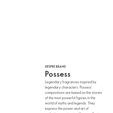
DESPRE BRAND
Possess
Legendary fragrances inspired by
legendary characters. Possess’
compositions are based on the stories
of the most powerful figures in the
world of myths and legends. They
express the power and art of