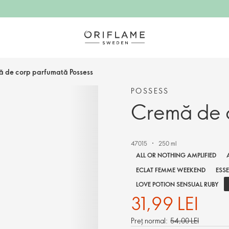
 de corp parfumată Possess
POSSESS
Cremă de c
47015
250 ml
ALL OR NOTHING AMPLIFIED
ECLAT FEMME WEEKEND
ESS
LOVE POTION SENSUAL RUBY
31,99 LEI
Preț normal:
54,00 LEI