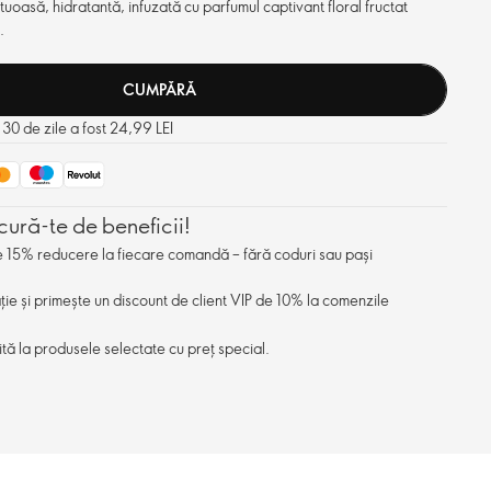
asă, hidratantă, infuzată cu parfumul captivant floral fructat
.
CUMPĂRĂ
 30 de zile a fost 24,99 LEI
cură-te de beneficii!
de 15% reducere la fiecare comandă – fără coduri sau pași
ație și primește un discount de client VIP de 10% la comenzile
ită la produsele selectate cu preț special.