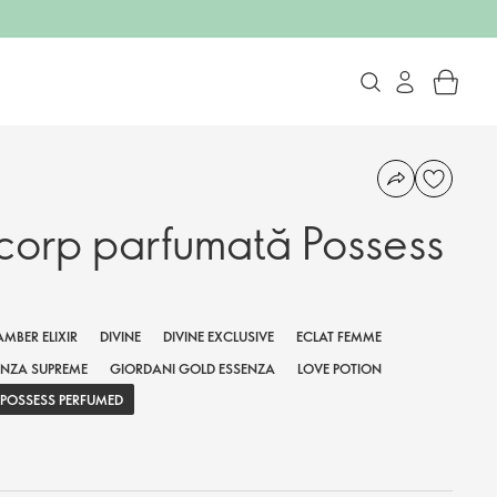
orp parfumată Possess
AMBER ELIXIR
DIVINE
DIVINE EXCLUSIVE
ECLAT FEMME
ENZA SUPREME
GIORDANI GOLD ESSENZA
LOVE POTION
POSSESS PERFUMED