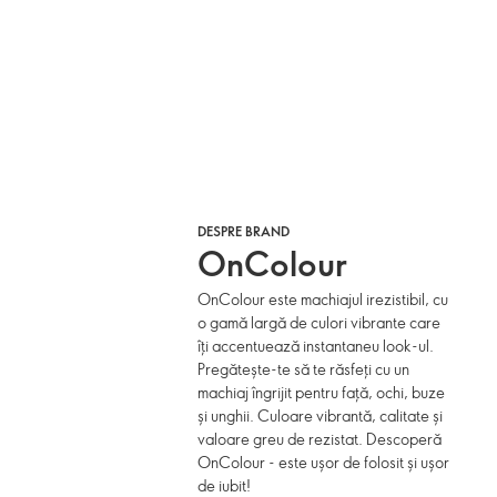
DESPRE BRAND
OnColour
OnColour este machiajul irezistibil, cu
o gamă largă de culori vibrante care
îți accentuează instantaneu look-ul.
Pregătește-te să te răsfeți cu un
machiaj îngrijit pentru față, ochi, buze
și unghii. Culoare vibrantă, calitate și
valoare greu de rezistat. Descoperă
OnColour - este ușor de folosit și ușor
de iubit!