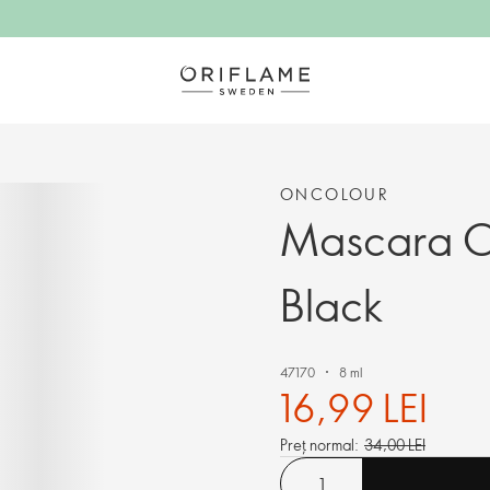
ONCOLOUR
Mascara On
Black
47170
8 ml
16,99 LEI
Preț normal:
34,00 LEI