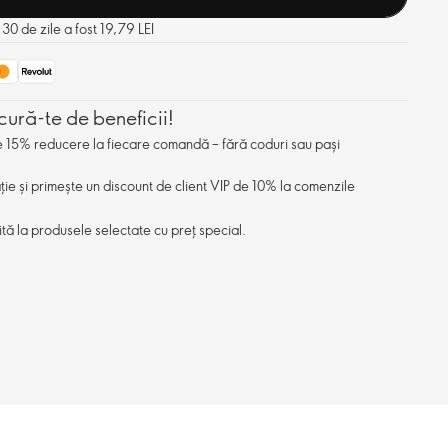
 30 de zile a fost 19,79 LEI
cură-te de beneficii!
de 15% reducere la fiecare comandă – fără coduri sau pași
ație și primește un discount de client VIP de 10% la comenzile
ită la produsele selectate cu preț special.