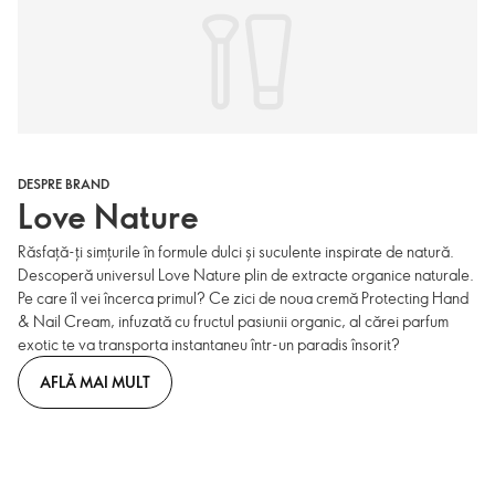
DESPRE BRAND
Love Nature
Răsfață-ți simțurile în formule dulci și suculente inspirate de natură.
Descoperă universul Love Nature plin de extracte organice naturale.
Pe care îl vei încerca primul? Ce zici de noua cremă Protecting Hand
& Nail Cream, infuzată cu fructul pasiunii organic, al cărei parfum
exotic te va transporta instantaneu într-un paradis însorit?
AFLĂ MAI MULT