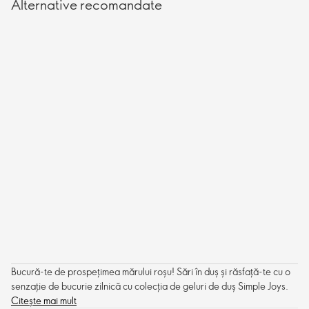
Alternative recomandate
Bucură-te de prospețimea mărului roșu! Sări în duș și răsfață-te cu o
senzație de bucurie zilnică cu colecția de geluri de duș Simple Joys.
Citește mai mult