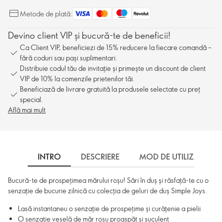
Metode de plată:
Devino client VIP și bucură-te de beneficii!
Ca Client VIP, beneficiezi de 15% reducere la fiecare comandă –
fără coduri sau pași suplimentari.
Distribuie codul tău de invitație și primește un discount de client
VIP de 10% la comenzile prietenilor tăi.
Beneficiază de livrare gratuită la produsele selectate cu preț
special.
Află mai mult
INTRO
DESCRIERE
MOD DE UTILIZARE
Bucură-te de prospețimea mărului roșu! Sări în duș și răsfață-te cu o
senzație de bucurie zilnică cu colecția de geluri de duș Simple Joys.
Lasă instantaneu o senzație de prospețime și curățenie a pielii
O senzație veselă de măr roșu proaspăt și suculent