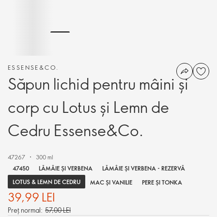
ESSENSE&CO.
Săpun lichid pentru mâini și
corp cu Lotus și Lemn de
Cedru Essense&Co.
47267
300 ml
47450
LĂMÂIE ȘI VERBENA
LĂMÂIE ȘI VERBENA - REZERVĂ
LOTUS & LEMN DE CEDRU
MAC ȘI VANILIE
PERE ȘI TONKA
39,99 LEI
Preț normal:
57,00 LEI