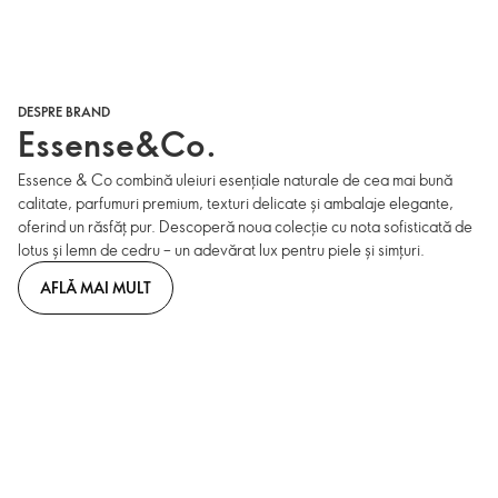
DESPRE BRAND
Essense&Co.
Essence & Co combină uleiuri esențiale naturale de cea mai bună
calitate, parfumuri premium, texturi delicate și ambalaje elegante,
oferind un răsfăț pur. Descoperă noua colecție cu nota sofisticată de
lotus și lemn de cedru – un adevărat lux pentru piele și simțuri.
AFLĂ MAI MULT