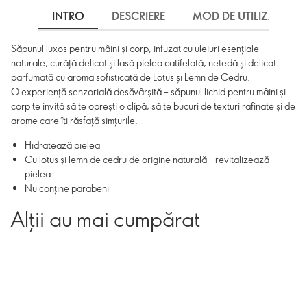
INTRO
DESCRIERE
MOD DE UTILIZARE
Săpunul luxos pentru mâini și corp, infuzat cu uleiuri esențiale
naturale, curăță delicat și lasă pielea catifelată, netedă și delicat
parfumată cu aroma sofisticată de Lotus și Lemn de Cedru.
O experiență senzorială desăvârșită – săpunul lichid pentru mâini și
corp te invită să te oprești o clipă, să te bucuri de texturi rafinate și de
arome care îți răsfață simțurile.
Hidratează pielea
Cu lotus și lemn de cedru de origine naturală - revitalizează
pielea
Nu conţine parabeni
Alții au mai cumpărat