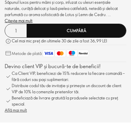
Săpunul luxos pentru mâini și corp, infuzat cu uleiuri esențiale
naturale, curăță delicat și lasă pielea catifelată, netedă și delicat
parfumată cu aroma sofisticată de Lotus și Lemn de Cedru.
O experiență senzorială desăvârșită – săpunul lichid pentru mâini și
Citește mai mult
corp te invită să te oprești o clipă, să te bucuri de texturi rafinate și de
CUMPĂRĂ
arome care îți răsfață simțurile.
Cel mai mic preț din ultimele 30 de zile a fost 36,99 LEI
Metode de plată:
Devino client VIP și bucură-te de beneficii!
Ca Client VIP, beneficiezi de 15% reducere la fiecare comandă –
fără coduri sau pași suplimentari.
Distribuie codul tău de invitație și primește un discount de client
VIP de 10% la comenzile prietenilor tăi.
Beneficiază de livrare gratuită la produsele selectate cu preț
special.
Află mai mult