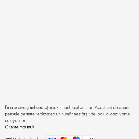
Fii creativă și îmbunătățește-ți machiajul ochilor! Acest set de două
pensule permite realizarea un număr nesfârșit de lookuri captivante
cu eyeliner.
Citește mai mult