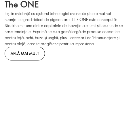
The ONE
Ieși în evidență cu ajutorul tehnologiei avansate și cele mai hot
nuanțe, cu grad ridicat de pigmentare. THE ONE este conceput în
Stockholm - una dintre capitalele de inovație ale lumii și locul unde se
nasc tendințele. Exprimă-te cu o gamă largă de produse cosmetice
pentru față, ochi, buze și unghii, plus - accesorii de înfrumusețare și
pentru plajă, care te pregătesc pentru a impresiona.
AFLĂ MAI MULT