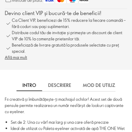
Metode de plată:
Devino client VIP și bucură-te de beneficii!
Ca Client VIP, beneficiezi de 15% reducere la fiecare comandă –
fără coduri sau pași suplimentari.
Distribuie codul tău de invitație și primește un discount de client
VIP de 10% la comenzile prietenilor tăi.
Beneficiază de livrare gratuită la produsele selectate cu preț
special.
Află mai mult
INTRO
DESCRIERE
MOD DE UTILIZARE
Fii creativă și îmbunătățește-ți machiajul ochilor! Acest set de două
pensule permite realizarea un număr nesfârșit de lookuri captivante
cu eyeliner.
Set de 2: Una cu vârf mai larg și una care oferă precizie
Ideal de utilizat cu Paleta eyeliner activată de apă THE ONE Wet