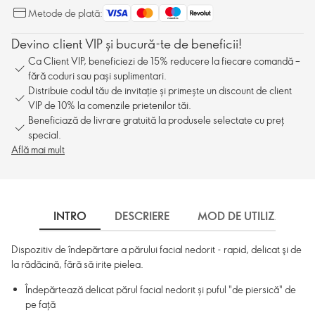
Metode de plată:
Devino client VIP și bucură-te de beneficii!
Ca Client VIP, beneficiezi de 15% reducere la fiecare comandă –
fără coduri sau pași suplimentari.
Distribuie codul tău de invitație și primește un discount de client
VIP de 10% la comenzile prietenilor tăi.
Beneficiază de livrare gratuită la produsele selectate cu preț
special.
Află mai mult
INTRO
DESCRIERE
MOD DE UTILIZARE
Dispozitiv de îndepărtare a părului facial nedorit - rapid, delicat şi de
la rădăcină, fără să irite pielea.
Îndepărtează delicat părul facial nedorit și puful "de piersică" de
pe față