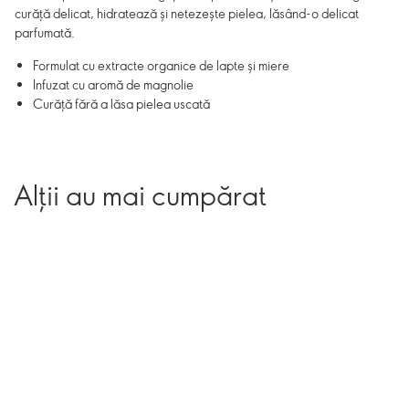
curăță delicat, hidratează și netezește pielea, lăsând-o delicat
parfumată.
Formulat cu extracte organice de lapte și miere
Infuzat cu aromă de magnolie
Curăță fără a lăsa pielea uscată
Alții au mai cumpărat