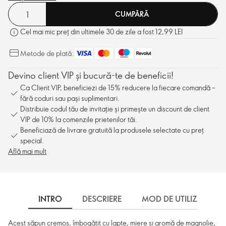
CUMPĂRĂ
Cel mai mic preț din ultimele 30 de zile a fost 12,99 LEI
Metode de plată:
Devino client VIP și bucură-te de beneficii!
Ca Client VIP, beneficiezi de 15% reducere la fiecare comandă –
fără coduri sau pași suplimentari.
Distribuie codul tău de invitație și primește un discount de client
VIP de 10% la comenzile prietenilor tăi.
Beneficiază de livrare gratuită la produsele selectate cu preț
special.
Află mai mult
INTRO
DESCRIERE
MOD DE UTILIZARE
Acest săpun cremos, îmbogățit cu lapte, miere și aromă de magnolie,