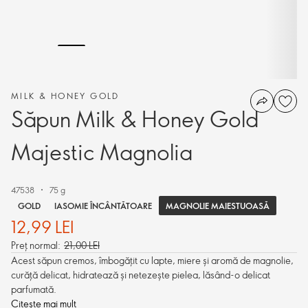
MILK & HONEY GOLD
Săpun Milk & Honey Gold
Majestic Magnolia
47538
75 g
MAGNOLIE MAIESTUOASĂ
GOLD
IASOMIE ÎNCÂNTĂTOARE
12,99 LEI
Preț normal:
21,00 LEI
Acest săpun cremos, îmbogățit cu lapte, miere și aromă de magnolie,
curăță delicat, hidratează și netezește pielea, lăsând-o delicat
parfumată.
Citește mai mult