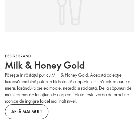
DESPRE BRAND
Milk & Honey Gold
Pășește în răsfățul pur cu Milk & Honey Gold. Această colecție
luxoasă combină puterea hidratantă a laptelui cu strălucirea aurie a
mierii, lăsându-ți pielea moale, netedă și radiantă. De la săpunuri de
mâini cremoase la loțiuni de corp catifelate, este vorba de produse
iconice de îngrijire la cel mai înalt nivel.
AFLĂ MAI MULT