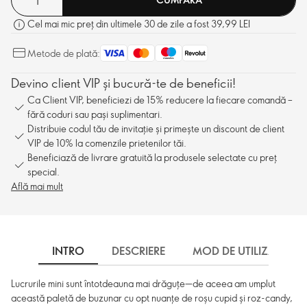
Cel mai mic preț din ultimele 30 de zile a fost 39,99 LEI
Metode de plată:
Devino client VIP și bucură-te de beneficii!
Ca Client VIP, beneficiezi de 15% reducere la fiecare comandă –
fără coduri sau pași suplimentari.
Distribuie codul tău de invitație și primește un discount de client
VIP de 10% la comenzile prietenilor tăi.
Beneficiază de livrare gratuită la produsele selectate cu preț
special.
Află mai mult
INTRO
DESCRIERE
MOD DE UTILIZARE
Lucrurile mini sunt întotdeauna mai drăguțe—de aceea am umplut
această paletă de buzunar cu opt nuanțe de roșu cupid și roz-candy,