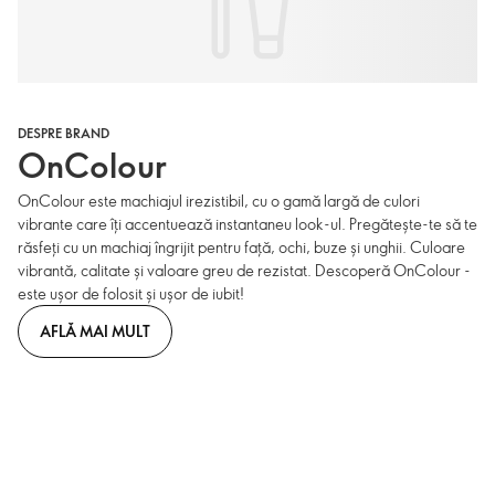
DESPRE BRAND
OnColour
OnColour este machiajul irezistibil, cu o gamă largă de culori
vibrante care îți accentuează instantaneu look-ul. Pregătește-te să te
răsfeți cu un machiaj îngrijit pentru față, ochi, buze și unghii. Culoare
vibrantă, calitate și valoare greu de rezistat. Descoperă OnColour -
este ușor de folosit și ușor de iubit!
AFLĂ MAI MULT