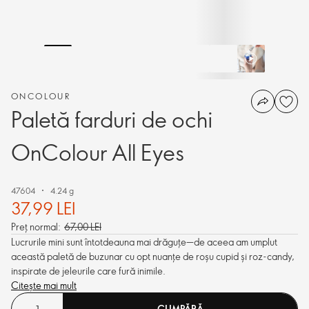
ONCOLOUR
Paletă farduri de ochi
OnColour All Eyes
47604
4.24 g
37,99 LEI
Preț normal:
67,00 LEI
Lucrurile mini sunt întotdeauna mai drăguțe—de aceea am umplut
această paletă de buzunar cu opt nuanțe de roșu cupid și roz-candy,
inspirate de jeleurile care fură inimile.
Citește mai mult
CUMPĂRĂ